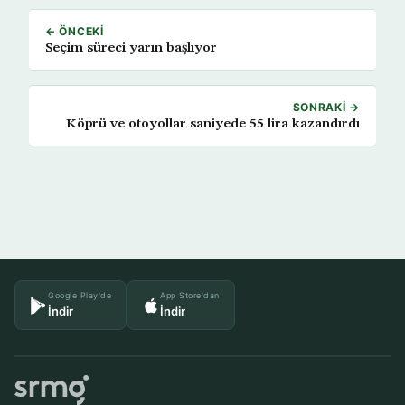
← ÖNCEKI
Seçim süreci yarın başlıyor
SONRAKI →
Köprü ve otoyollar saniyede 55 lira kazandırdı
Google Play'de
App Store'dan
İndir
İndir