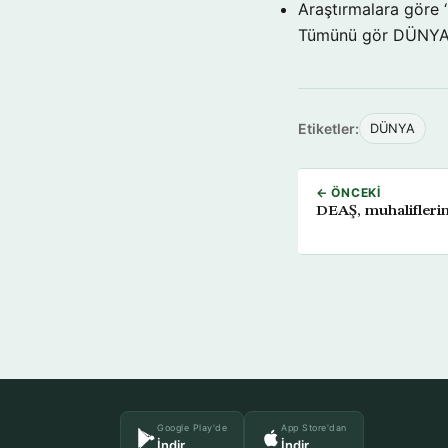
Araştırmalara göre 
Tümünü gör DÜNY
Etiketler:
DÜNYA
← ÖNCEKI
DEAŞ, muhalifleri
Google Play'de
App Store'dan
İndir
İndir