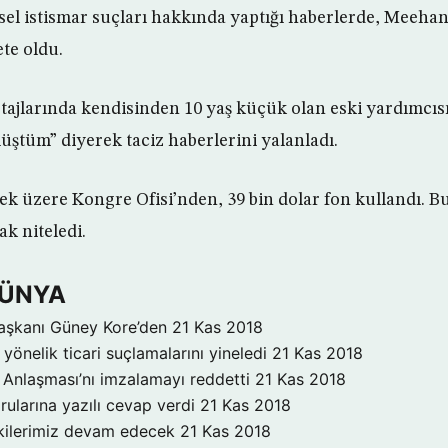
insel istismar suçları hakkında yaptığı haberlerde, Meehan
te oldu.
ajlarında kendisinden 10 yaş küçük olan eski yardımcıs
üştüm” diyerek taciz haberlerini yalanladı.
 üzere Kongre Ofisi’nden, 39 bin dolar fon kullandı. B
k niteledi.
DÜNYA
aşkanı Güney Kore’den
21 Kas 2018
yönelik ticari suçlamalarını yineledi
21 Kas 2018
Anlaşması’nı imzalamayı reddetti
21 Kas 2018
rularına yazılı cevap verdi
21 Kas 2018
işkilerimiz devam edecek
21 Kas 2018