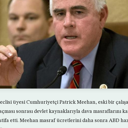
clisi üyesi Cumhuriyetçi Patrick Meehan, eski bir çalış
 açması sonrası devlet kaynaklarıyla dava masraflarını ka
istifa etti. Meehan masraf ücretlerini daha sonra ABD ha