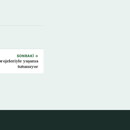
SONRAKI →
projeleriyle yaşama
tutunuyor