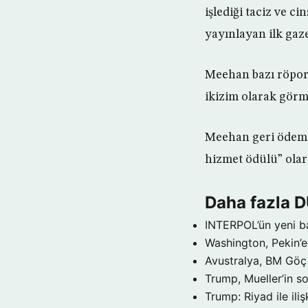
işlediği taciz ve c
yayınlayan ilk gaze
Meehan bazı röport
ikizim olarak görm
Meehan geri ödemek
hizmet ödülü” olara
Daha fazla 
INTERPOL’ün yeni b
Washington, Pekin’e 
Avustralya, BM Göç 
Trump, Mueller’in so
Trump: Riyad ile il