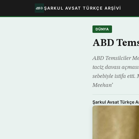
ŞARKUL AVSAT TÜRKÇE ARŞIVI
DÜNYA
ABD Temsil
ABD Temsilciler Mec
taciz davası açması
sebebiyle istifa ett
Meehan’
Şarkul Avsat Türkçe A