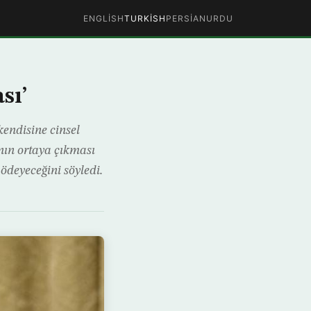
ENGLISH
TURKISH
PERSIAN
URDU
sı’
kendisine cinsel
nın ortaya çıkması
ödeyeceğini söyledi.