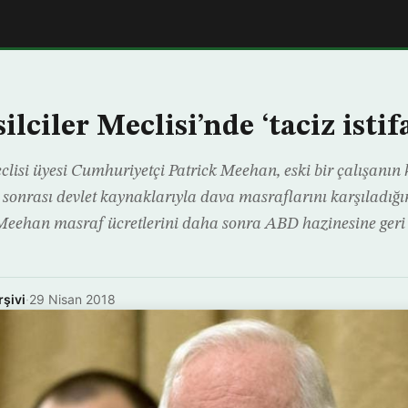
ciler Meclisi’nde ‘taciz istifa
lisi üyesi Cumhuriyetçi Patrick Meehan, eski bir çalışanın 
 sonrası devlet kaynaklarıyla dava masraflarını karşıladığı
i. Meehan masraf ücretlerini daha sonra ABD hazinesine geri 
rşivi
·
29 Nisan 2018