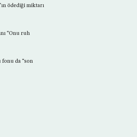
’ın ödediği miktarı
ını “Onu ruh
u fonu da “son