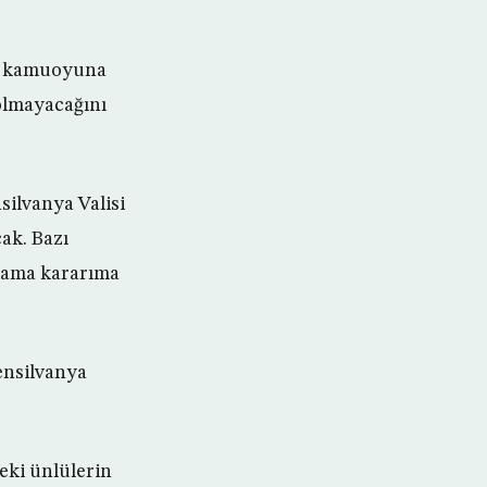
ri kamuoyuna
olmayacağını
silvanya Valisi
ak. Bazı
lmama kararıma
ensilvanya
eki ünlülerin