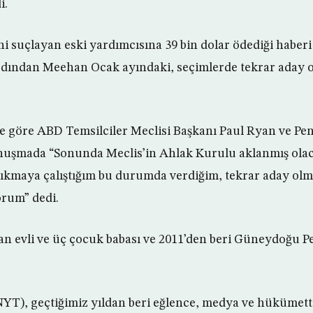
i.
i suçlayan eski yardımcısına 39 bin dolar ödediği habe
ardından Meehan Ocak ayındaki, seçimlerde tekrar aday 
e göre ABD Temsilciler Meclisi Başkanı Paul Ryan ve Pen
nuşmada “Sonunda Meclis’in Ahlak Kurulu aklanmış olac
çıkmaya çalıştığım bu durumda verdiğim, tekrar aday o
yorum” dedi.
n evli ve üç çocuk babası ve 2011’den beri Güneydoğu P
YT), geçtiğimiz yıldan beri eğlence, medya ve hükümett