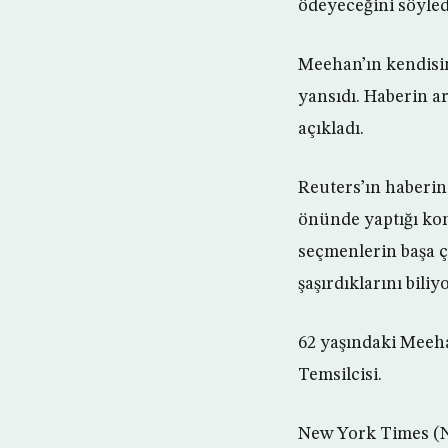
ödeyeceğini söyled
Meehan’ın kendisin
yansıdı. Haberin 
açıkladı.
Reuters’ın haberin
önünde yaptığı ko
seçmenlerin başa 
şaşırdıklarını bili
62 yaşındaki Meeha
Temsilcisi.
New York Times (N