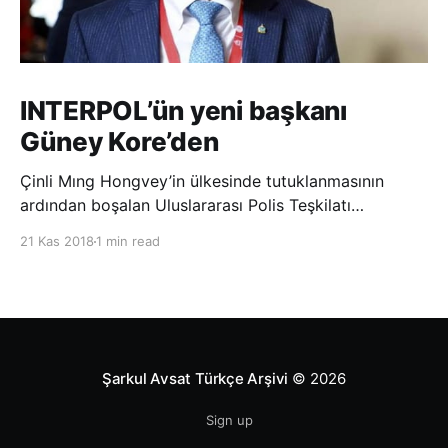
INTERPOL’ün yeni başkanı
Güney Kore’den
Çinli Mıng Hongvey’in ülkesinde tutuklanmasının
ardından boşalan Uluslararası Polis Teşkilatı
(INTERPOL) Başkanlığına Güney Koreli Kim Jong Yang
21 Kas 2018
1 min read
seçildi. INTERPOL Genel Kurulu’nun Dubai’deki
toplantısında yapılan seçimde, oyların 3’te 2’sini
kazanan Kim, teşkilatın yeni
Şarkul Avsat Türkçe Arşivi
© 2026
Sign up