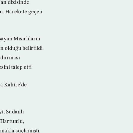
an dizisinde
ldu. Harekete geçen
şayan Mısırlıların
n olduğu belirtildi.
urdurması
ini talep etti.
da Kahire’de
yi, Sudanlı
, Hartum’u,
makla suçlamıştı.