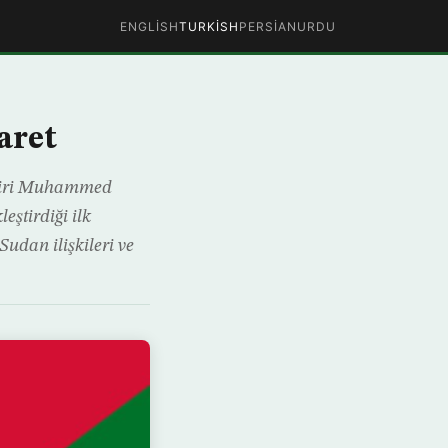
ENGLISH
TURKISH
PERSIAN
URDU
aret
irdiri Muhammed
eştirdiği ilk
Sudan ilişkileri ve