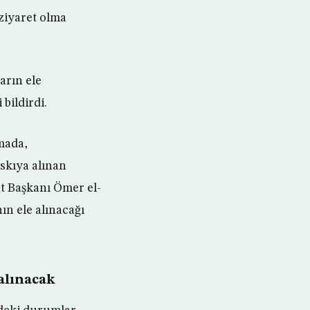
 ziyaret olma
arın ele
bildirdi.
mada,
askıya alınan
t Başkanı Ömer el-
n ele alınacağı
alınacak