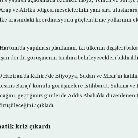
at’a yapılan açıklamada özellikle Libya, Yemen ve Suriye
rap ve Afrika bölgesi meselelerinin yanı sıra uluslarara
ülke arasındaki koordinasyonu güçlendirme yollarının el
Hartum’da yapılması planlanan, iki ülkenin dışişleri bakan
an dörtlü görüşmenin tarihini belirleyecekleri bildirildi
9 Haziran’da Kahire’de Etiyopya, Sudan ve Mısır’ın katılı
sans Barajı’ konulu görüşmelere İstihbarat, Sulama ve D
acağını, geçtiğimiz günlerde Addis Ababa’da düzenlenen t
örüşüleceğini açıkladı.
matik kriz çıkardı