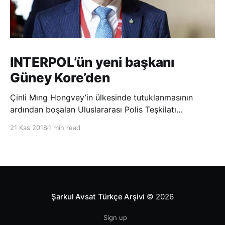
INTERPOL’ün yeni başkanı
Güney Kore’den
Çinli Mıng Hongvey’in ülkesinde tutuklanmasının
ardından boşalan Uluslararası Polis Teşkilatı
(INTERPOL) Başkanlığına Güney Koreli Kim Jong Yang
21 Kas 2018
1 min read
seçildi. INTERPOL Genel Kurulu’nun Dubai’deki
toplantısında yapılan seçimde, oyların 3’te 2’sini
kazanan Kim, teşkilatın yeni
Şarkul Avsat Türkçe Arşivi
© 2026
Sign up