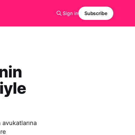
Sign in
Subscribe
nin
iyle
 avukatlarına
re