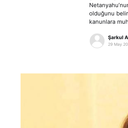
Netanyahu’nun
olduğunu belir
kanunlara muh
Şarkul A
29 May 2