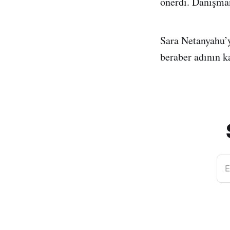
önerdi. Danışman
Sara Netanyahu’y
beraber adının k
E