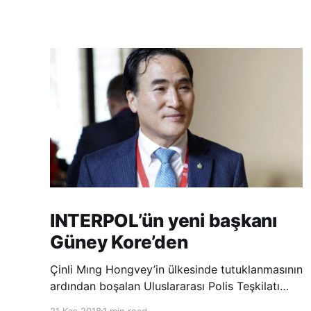
INTERPOL’ün yeni başkanı
Güney Kore’den
Çinli Mıng Hongvey’in ülkesinde tutuklanmasının
ardından boşalan Uluslararası Polis Teşkilatı
(INTERPOL) Başkanlığına Güney Koreli Kim
21 Kas 2018
1 min read