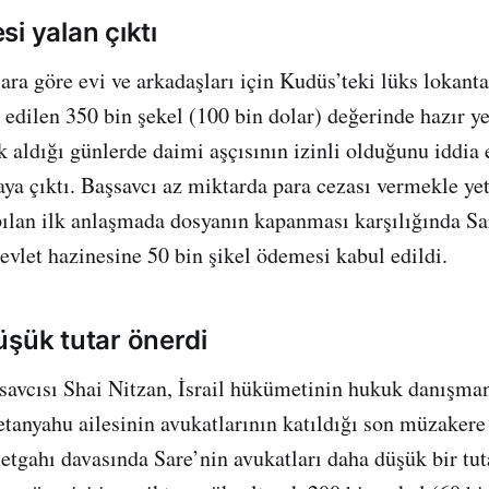
i yalan çıktı
ara göre evi ve arkadaşları için Kudüs’teki lüks lokan
l edilen 350 bin şekel (100 bin dolar) değerinde hazır y
aldığı günlerde daimi aşçısının izinli olduğunu iddia 
aya çıktı. Başsavcı az miktarda para cezası vermekle y
pılan ilk anlaşmada dosyanın kapanması karşılığında Sa
vlet hazinesine 50 bin şikel ödemesi kabul edildi.
üşük tutar önerdi
savcısı Shai Nitzan, İsrail hükümetinin hukuk danışma
tanyahu ailesinin avukatlarının katıldığı son müzakere
tgahı davasında Sare’nin avukatları daha düşük bir tu