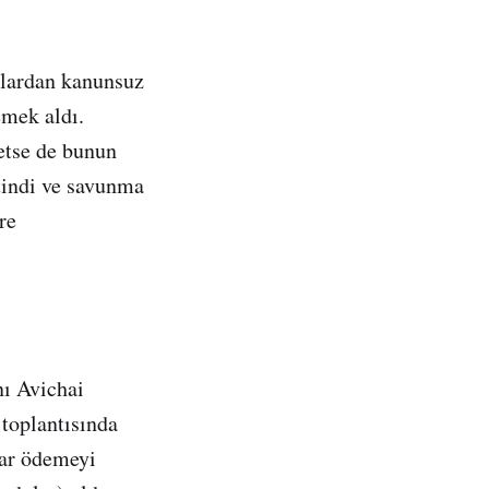
talardan kanunsuz
emek aldı.
etse de bunun
etindi ve savunma
re
nı Avichai
 toplantısında
tar ödemeyi