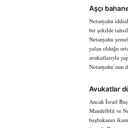
Aşçı bahanes
Netanyahu iddial
bir şekilde tahsi
Netanyahu yemek 
yalan olduğu ort
avukatlarıyla ya
Netanyahu’nun de
Avukatlar d
Ancak İsrail Baş
Mandelblit ve Ne
başbakanın ikame