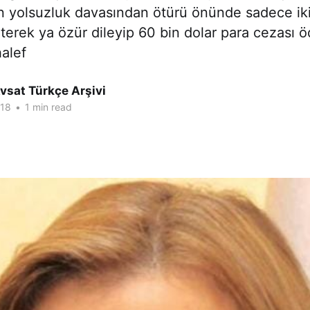
 yolsuzluk davasından ötürü önünde sadece ik
terek ya özür dileyip 60 bin dolar para cezası 
alef
vsat Türkçe Arşivi
018
•
1 min read