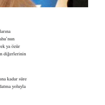
larına
yahu’nun
rek ya özür
n diğerlerinin
una kadar süre
datma yoluyla