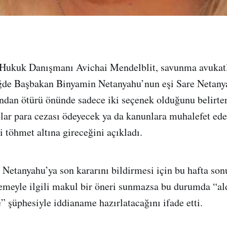
 Hukuk Danışmanı Avichai Mendelblit, savunma avukat
iğde Başbakan Binyamin Netanyahu’nun eşi Sare Netan
ndan ötürü önünde sadece iki seçenek olduğunu belirte
olar para cezası ödeyecek ya da kanunlara muhalefet ede
i töhmet altına gireceğini açıkladı.
 Netanyahu’ya son kararını bildirmesi için bu hafta son
emeyle ilgili makul bir öneri sunmazsa bu durumda “al
” şüphesiyle iddianame hazırlatacağını ifade etti.