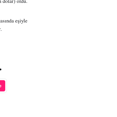
 dolar) oldu.
asında eşiyle
.
.
e