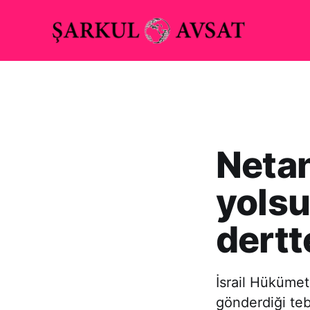
Netan
yolsu
dertt
İsrail Hüküme
gönderdiği te