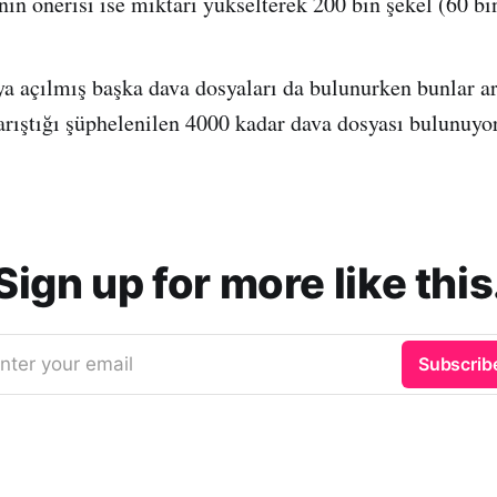
ın önerisi ise miktarı yükselterek 200 bin şekel (60 bin
a açılmış başka dava dosyaları da bulunurken bunlar ar
arıştığı şüphelenilen 4000 kadar dava dosyası bulunuyor
Sign up for more like this
nter your email
Subscrib