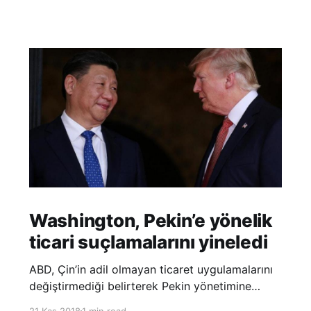
Washington, Pekin’e yönelik
ticari suçlamalarını yineledi
ABD, Çin’in adil olmayan ticaret uygulamalarını
değiştirmediği belirterek Pekin yönetimine
yönelik suçlamalarını yineledi. ABD Ticaret
21 Kas 2018
1 min read