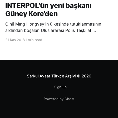
INTERPOL’ün yeni başkanı
Güney Kore’den
Çinli Mıng Hongvey’in ülkesinde tutuklanmasının
ardından boşalan Uluslararası Polis Teşkilatı
(INTERPOL) Başkanlığına Güney Koreli Kim Jong Yang
21 Kas 2018
1 min read
seçildi. INTERPOL Genel Kurulu’nun Dubai’deki
toplantısında yapılan seçimde, oyların 3’te 2’sini
kazanan Kim, teşkilatın yeni
Şarkul Avsat Türkçe Arşivi
© 2026
Sign up
Powered by Ghost