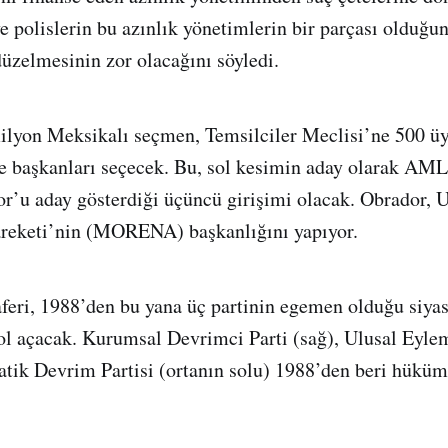
ve polislerin bu azınlık yönetimlerin bir parçası olduğu
zelmesinin zor olacağını söyledi.
lyon Meksikalı seçmen, Temsilciler Meclisi’ne 500 üye
ye başkanları seçecek. Bu, sol kesimin aday olarak AML
r’u aday gösterdiği üçüncü girişimi olacak. Obrador, U
reketi’nin (MORENA) başkanlığını yapıyor.
ri, 1988’den bu yana üç partinin egemen olduğu siyas
yol açacak. Kurumsal Devrimci Parti‎ (sağ), Ulusal Eylem
tik Devrim Partisi (ortanın solu) 1988’den beri hüküm