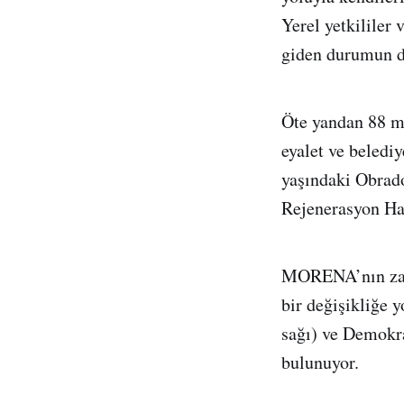
Yerel yetkililer 
giden durumun dü
Öte yandan 88 mi
eyalet ve beledi
yaşındaki Obrado
Rejenerasyon Ha
MORENA’nın zafe
bir değişikliğe 
sağı) ve Demokra
bulunuyor.