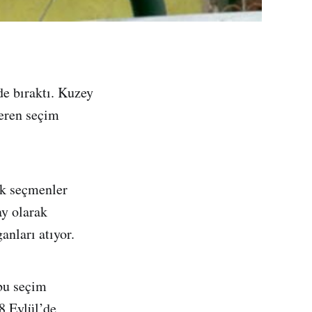
de bıraktı. Kuzey
 eren seçim
k seçmenler
y olarak
anları atıyor.
bu seçim
8 Eylül’de