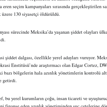
a eren seçim kampanyaları sırasında gerçekleştirilen sa
 üzere 130 siyasetçi öldürüldü.
ası sürecinde Meksika’da yaşanan şiddet olayları ülk
di.
si şiddet dalgası, özellikle yerel adayları vuruyor. Mek
rasi Enstitüsü’nde araştırmacı olan Edgar Cortez, DW
i bazı bölgelerin hala azınlık yönetimlerin kontrolü al
 getirdi.
f, bu yerel kurumların çoğu, insan ticareti ve uyuşturu
ini finanse eden azınlık yönetiminden suç çetelerine dö