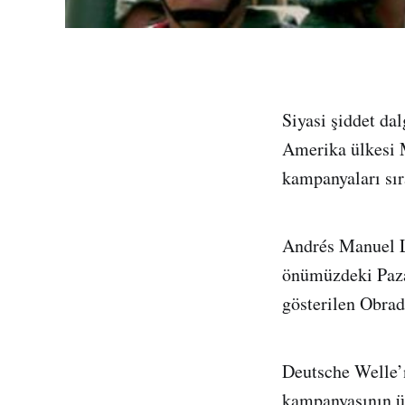
Siyasi şiddet da
Amerika ülkesi M
kampanyaları sır
Andrés Manuel L
önümüzdeki Paza
gösterilen Obrado
Deutsche Welle’n
kampanyasının ül