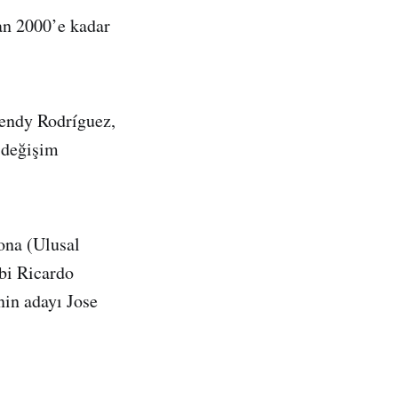
an 2000’e kadar
endy Rodríguez,
 değişim
ona (Ulusal
ibi Ricardo
nin adayı Jose