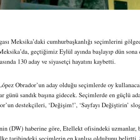
lgası Meksika’daki cumhurbaşkanlığı seçimlerini gölge
eksika’da, geçtiğimiz Eylül ayında başlayıp dün sona
asında 130 aday ve siyasetçi hayatını kaybetti.
ópez Obrador’un aday olduğu seçimlerde oy kullanaca
r günü sandık başına gidecek. Seçimlerde en güçlü ada
r’un destekçileri, ‘Değişim!’, ‘Sayfayı Değiştirin’ slog
in (DW) haberine göre, Etellekt ofisindeki uzmanlar, 
ke tarihindeki seçimlerin en kanlısı olduğunu belirtti. 