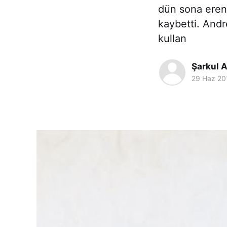
dün sona eren 
kaybetti. And
kullan
Şarkul A
29 Haz 20