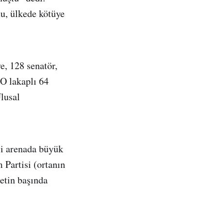
nu, ülkede kötüye
, 128 senatör,
O lakaplı 64
lusal
i arenada büyük
 Partisi (ortanın
etin başında