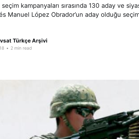
seçim kampanyaları sırasında 130 aday ve siyas
rés Manuel López Obrador’un aday olduğu seçim
vsat Türkçe Arşivi
18
•
2 min read