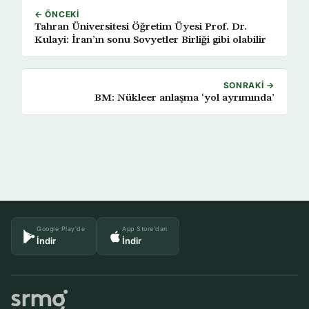
← ÖNCEKI
Tahran Üniversitesi Öğretim Üyesi Prof. Dr.
Kulayi: İran’ın sonu Sovyetler Birliği gibi olabilir
SONRAKI →
BM: Nükleer anlaşma ‘yol ayrımında’
Google Play'de
App Store'dan
İndir
İndir