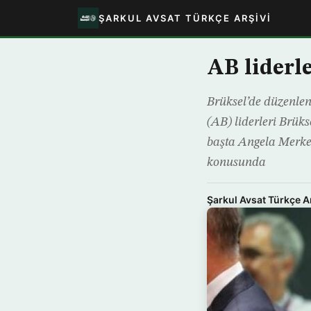
ŞARKUL AVSAT TÜRKÇE ARŞIVI
AB liderl
Brüksel’de düzenlene
(AB) liderleri Brük
başta Angela Merkel
konusunda
Şarkul Avsat Türkçe A