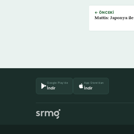
← ÖNCEKI
Mattis: Japonya il
Google Play'de
App Store'dan
İndir
İndir