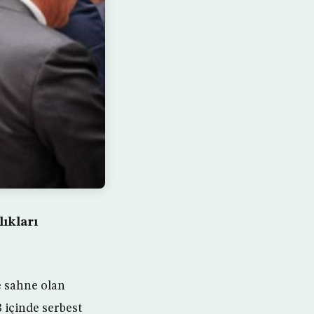
lıkları
e sahne olan
içinde serbest