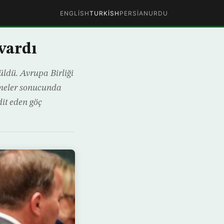
ENGLISH
TURKISH
PERSIAN
URDU
vardı
üldü. Avrupa Birliği
üşmeler sonucunda
it eden göç