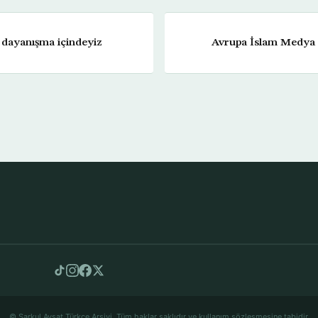
e dayanışma içindeyiz
Avrupa İslam Medya 
© Şarkul Avsat Türkçe Arşivi. Tüm haklar saklıdır ve kullanım sözleşmesine tabidir.