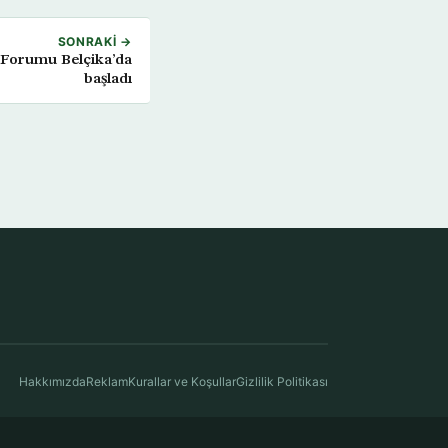
SONRAKI →
Forumu Belçika’da
başladı
Hakkımızda
Reklam
Kurallar ve Koşullar
Gizlilik Politikası