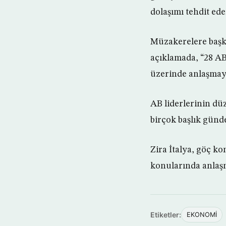
dolaşımı tehdit ed
Müzakerelere başk
açıklamada, “28 AB
üzerinde anlaşmaya
AB liderlerinin dü
birçok başlık günd
Zira İtalya, göç k
konularında anlaşm
Etiketler:
EKONOMİ