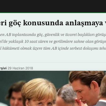
eri göç konusunda anlaşmaya 
n AB toplantısında göç, güvenlik ve ticaret başlıkları görüş
sel’de yaklaşık 10 saat süren ve gerilimlere sahne olan gör
 hükümeti olmak üzere tüm AB içinde serbest dolaşımı tehd
rşivi
·
29 Haziran 2018