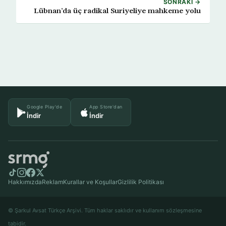
SONRAKI →
Lübnan’da üç radikal Suriyeliye mahkeme yolu
Google Play'de
App Store'dan
İndir
İndir
Hakkımızda
Reklam
Kurallar ve Koşullar
Gizlilik Politikası
© Şarkul Avsat Türkçe Arşivi. Tüm haklar saklıdır ve kullanım sözleşmesine
tabidir.