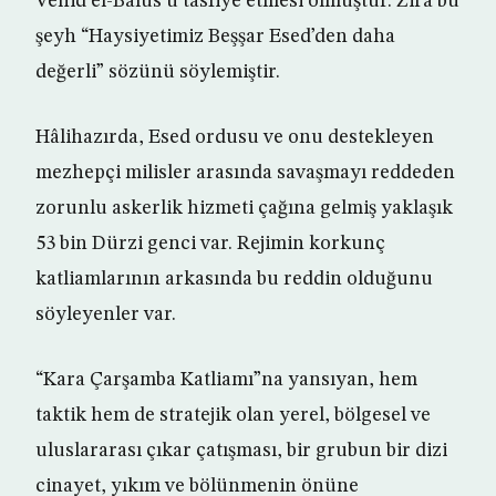
Vehid el-Balus’u tasfiye etmesi olmuştur. Zira bu
şeyh “Haysiyetimiz Beşşar Esed’den daha
değerli” sözünü söylemiştir.
Hâlihazırda, Esed ordusu ve onu destekleyen
mezhepçi milisler arasında savaşmayı reddeden
zorunlu askerlik hizmeti çağına gelmiş yaklaşık
53 bin Dürzi genci var. Rejimin korkunç
katliamlarının arkasında bu reddin olduğunu
söyleyenler var.
“Kara Çarşamba Katliamı”na yansıyan, hem
taktik hem de stratejik olan yerel, bölgesel ve
uluslararası çıkar çatışması, bir grubun bir dizi
cinayet, yıkım ve bölünmenin önüne