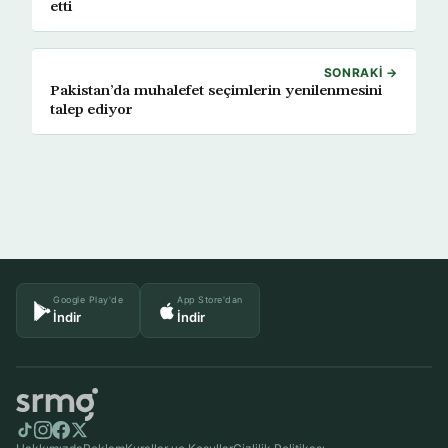
etti
SONRAKI →
Pakistan’da muhalefet seçimlerin yenilenmesini
talep ediyor
Google Play'de
App Store'dan
İndir
İndir