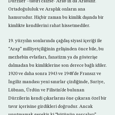
Dürzîler –tabiri caizse- Arab’ın da Arabıdır.
Ortadoğululuk ve Araplık onların ana
hamurudur. Hiçbir zaman bu kimlik dışında bir
kimlikte kendilerini rahat hissetmediler.
19. yüzyılın sonlarında çağdaş siyasi içeriği ile
“Arap” milliyetçiliğinin gelişinden önce bile, bu
mezhebin evlatları, fanatizm ya da gösterişe
dalmadan bu kimliklerine son derece bağlı idiler.
1920 ve daha sonra 1943 ve 1948’de Fransız ve
İngiliz mandası yeni sınırlar çizdiğinde, Suriye,
Lübnan, Ürdün ve Filistin’de bulunan
Dürzilerin kendi çıkarlarını öne çıkaran özel bir
tavır içerisine girdikleri doğrudur. Ancak
unutmamak gerekir ki “bütünün parçaları”