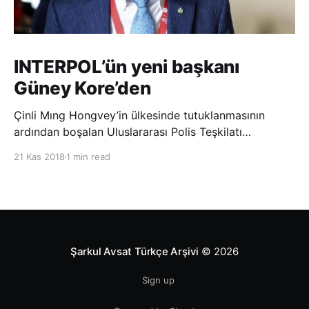
INTERPOL’ün yeni başkanı
Güney Kore’den
Çinli Mıng Hongvey’in ülkesinde tutuklanmasının
ardından boşalan Uluslararası Polis Teşkilatı
(INTERPOL) Başkanlığına Güney Koreli Kim Jong Yang
21 Kas 2018
1 min read
seçildi. INTERPOL Genel Kurulu’nun Dubai’deki
toplantısında yapılan seçimde, oyların 3’te 2’sini
kazanan Kim, teşkilatın yeni
Şarkul Avsat Türkçe Arşivi
© 2026
Sign up