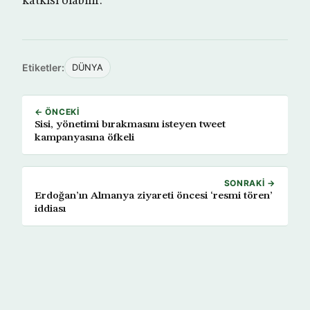
katkısı olabilir.”
Etiketler:
DÜNYA
← ÖNCEKI
Sisi, yönetimi bırakmasını isteyen tweet
kampanyasına öfkeli
SONRAKI →
Erdoğan’ın Almanya ziyareti öncesi ‘resmi tören’
iddiası