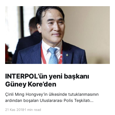
INTERPOL’ün yeni başkanı
Güney Kore’den
Çinli Mıng Hongvey’in ülkesinde tutuklanmasının
ardından boşalan Uluslararası Polis Teşkilatı
(INTERPOL) Başkanlığına Güney Koreli Kim Jong Yang
21 Kas 2018
1 min read
seçildi. INTERPOL Genel Kurulu’nun Dubai’deki