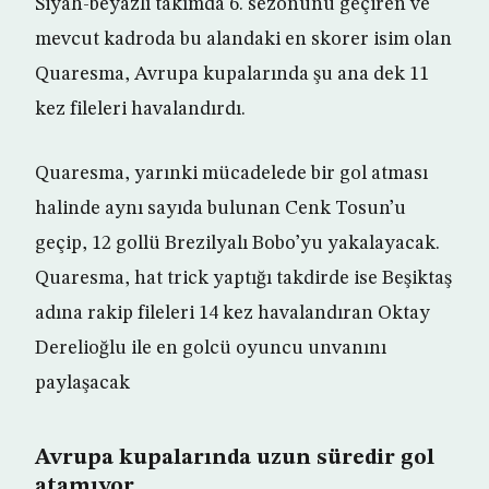
Siyah-beyazlı takımda 6. sezonunu geçiren ve
mevcut kadroda bu alandaki en skorer isim olan
Quaresma, Avrupa kupalarında şu ana dek 11
kez fileleri havalandırdı.
Quaresma, yarınki mücadelede bir gol atması
halinde aynı sayıda bulunan Cenk Tosun’u
geçip, 12 gollü Brezilyalı Bobo’yu yakalayacak.
Quaresma, hat trick yaptığı takdirde ise Beşiktaş
adına rakip fileleri 14 kez havalandıran Oktay
Derelioğlu ile en golcü oyuncu unvanını
paylaşacak
Avrupa kupalarında uzun süredir gol
atamıyor