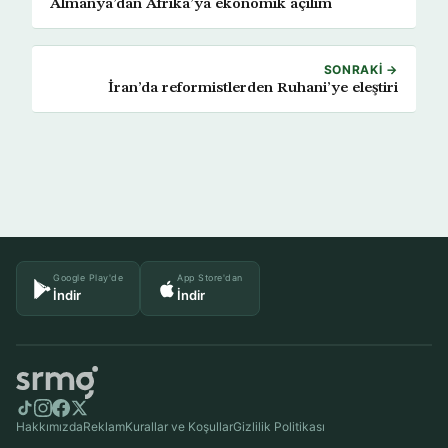
Almanya’dan Afrika’ya ekonomik açılım
SONRAKI →
İran’da reformistlerden Ruhani’ye eleştiri
Google Play'de
App Store'dan
İndir
İndir
Hakkımızda
Reklam
Kurallar ve Koşullar
Gizlilik Politikası