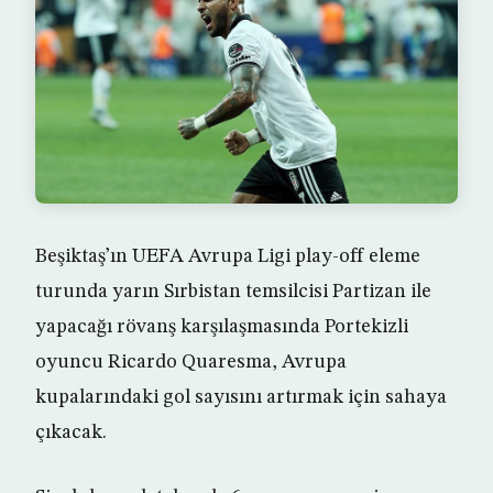
Beşiktaş’ın UEFA Avrupa Ligi play-off eleme
turunda yarın Sırbistan temsilcisi Partizan ile
yapacağı rövanş karşılaşmasında Portekizli
oyuncu Ricardo Quaresma, Avrupa
kupalarındaki gol sayısını artırmak için sahaya
çıkacak.