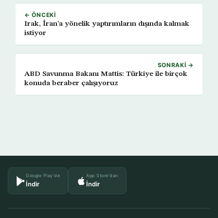
← ÖNCEKI
Irak, İran’a yönelik yaptırımların dışında kalmak
istiyor
SONRAKI →
ABD Savunma Bakanı Mattis: Türkiye ile birçok
konuda beraber çalışıyoruz
Google Play'de
App Store'dan
İndir
İndir