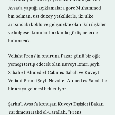
Üst düzey bir Kuveyt yetkilisinin dün Şarku’l
Avsat’a yaptığı açıklamalara göre Muhammed
bin Selman, üst düzey yetkililerle, iki ülke
arasındaki köklü ve gelişmekte olan ikili ilişkiler
ve bölgesel konular hakkında görüşmelerde
bulunacak.
Veliaht Prens’in onuruna Pazar günü bir öğle
yemeği tertip edecek olan Kuveyt Emiri Şeyh
Sabah el-Ahmed el-Cabir es-Sabah ve Kuveyt
Veliaht Prensi Şeyh Nevaf el-Ahmed es-Sabah ile
bir araya gelmesi bekleniyor.
Şarku’l Avsat’a konuşan Kuveyt Dışişleri Bakan
Yardımcısı Halid el-Carallah, “Prens