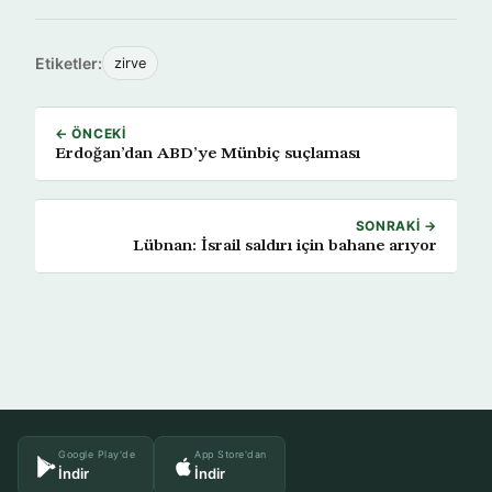
Etiketler:
zirve
← ÖNCEKI
Erdoğan’dan ABD’ye Münbiç suçlaması
SONRAKI →
Lübnan: İsrail saldırı için bahane arıyor
Google Play'de
App Store'dan
İndir
İndir