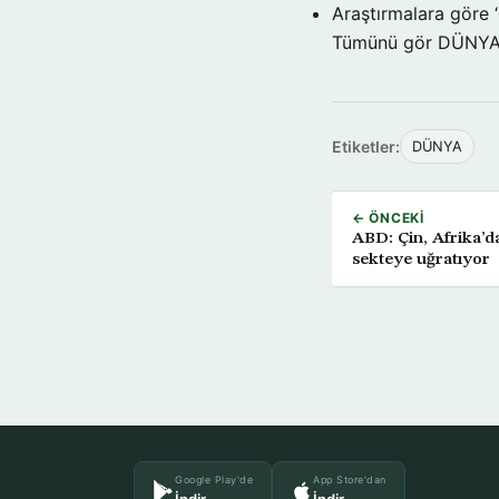
Araştırmalara göre 
Tümünü gör DÜNY
Etiketler:
DÜNYA
← ÖNCEKI
ABD: Çin, Afrika’d
sekteye uğratıyor
Google Play'de
App Store'dan
İndir
İndir