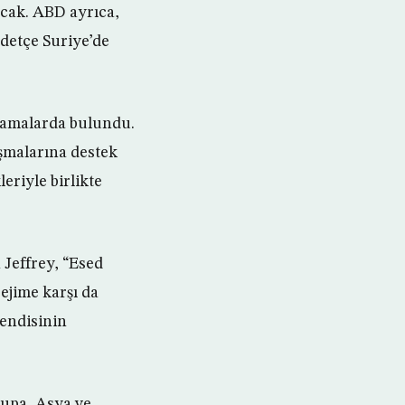
acak. ABD ayrıca,
detçe Suriye’de
klamalarda bulundu.
şmalarına destek
riyle birlikte
Jeffrey, “Esed
rejime karşı da
kendisinin
rupa, Asya ve