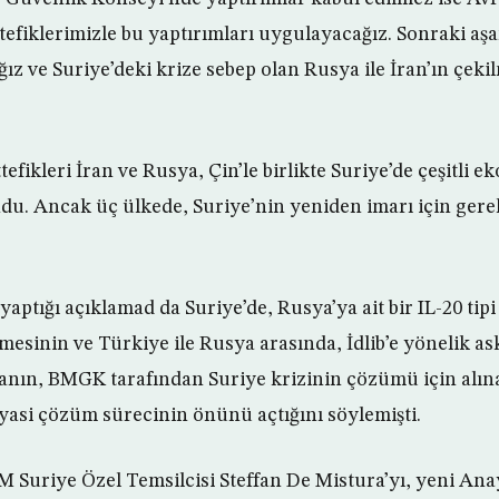
efiklerimizle bu yaptırımları uygulayacağız. Sonraki aşa
ğız ve Suriye’deki krize sebep olan Rusya ile İran’ın çeki
efikleri İran ve Rusya, Çin’le birlikte Suriye’de çeşitli 
ndu. Ancak üç ülkede, Suriye’nin yeniden imarı için ger
yaptığı açıklamad da Suriye’de, Rusya’ya ait bir IL-20 tip
mesinin ve Türkiye ile Rusya arasında, İdlib’e yönelik ask
nın, BMGK tarafından Suriye krizinin çözümü için alına
iyasi çözüm sürecinin önünü açtığını söylemişti.
Suriye Özel Temsilcisi Steffan De Mistura’yı, yeni Anay