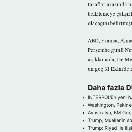
taraflar arasında 
belirlemeye çalışır
olacağını belirtmişt
ABD, Fransa, Alman
Perşembe günü New 
açıklamada, De Mis
en geç 31 Ekim’de 
Daha fazla 
INTERPOL’ün yeni b
Washington, Pekin’e 
Avustralya, BM Göç 
Trump, Mueller’in so
Trump: Riyad ile il