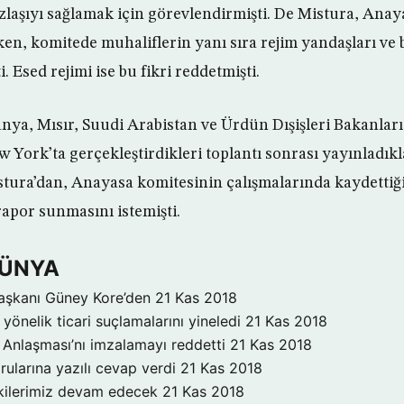
uzlaşıyı sağlamak için görevlendirmişti. De Mistura, Anay
ken, komitede muhaliflerin yanı sıra rejim yandaşları ve 
i. Esed rejimi ise bu fikri reddetmişti.
ya, Mısır, Suudi Arabistan ve Ürdün Dışişleri Bakanları
York’ta gerçekleştirdikleri toplantı sonrası yayınladıkl
tura’dan, Anayasa komitesinin çalışmalarında kaydettiği
rapor sunmasını istemişti.
DÜNYA
aşkanı Güney Kore’den
21 Kas 2018
yönelik ticari suçlamalarını yineledi
21 Kas 2018
Anlaşması’nı imzalamayı reddetti
21 Kas 2018
rularına yazılı cevap verdi
21 Kas 2018
işkilerimiz devam edecek
21 Kas 2018