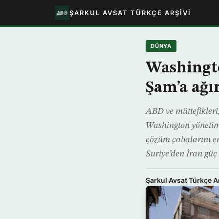
ŞARKUL AVSAT TÜRKÇE ARŞIVI
DÜNYA
Washingto
Şam’a ağı
ABD ve müttefikleri,
Washington yönetimi,
çözüm çabalarını en
Suriye’den İran güç
Şarkul Avsat Türkçe A