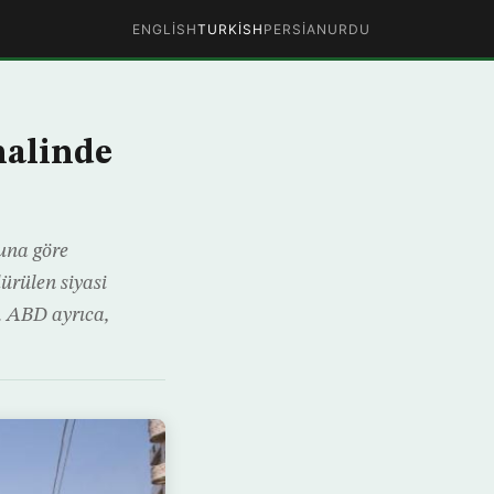
ENGLISH
TURKISH
PERSIAN
URDU
halinde
Buna göre
ürülen siyasi
. ABD ayrıca,