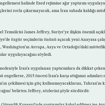
ngellemesi halinde Esed rejimine ağır yaptırım uygulay
çlerini zorla çıkarmayacak, ama İran sahada kaldığı müd
l Temsilcisi James Jeffrey, Suriye’ye ilişkin önemli açı
iye’de özgür seçimlerin önünü açacak yeni Anayasa çalı
 Washington’ın Avrupa, Asya ve Ortadoğu’daki müttefikle
mlar uygulayacağını söyledi.
edeniyle İran’a uygulanan yaptırımlara da dikkat çeken 
ü engellerse, 2015 öncesi İran’a karşı attığımız adımları 
İran’ın çekilmesi için güç kullanmayacaklarını, Tahran’ın 
ğını’ belirten Jeffrey, sözlerini şöyle sürdürdü:
er Güvenlik Konseyi’nde yaptırımlar kabul edilmez ise Av