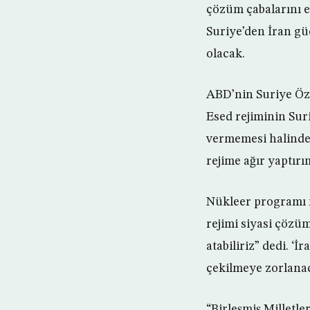
çözüm çabalarını e
Suriye’den İran gü
olacak.
ABD’nin Suriye Öze
Esed rejiminin Sur
vermemesi halinde,
rejime ağır yaptırı
Nükleer programı n
rejimi siyasi çözüm
atabiliriz” dedi. ‘
çekilmeye zorlanaca
“Birleşmiş Milletl