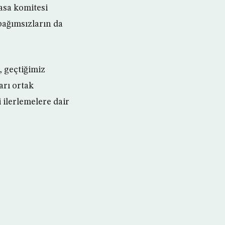
asa komitesi
bağımsızların da
, geçtiğimiz
arı ortak
 ilerlemelere dair