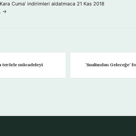
‘Kara Cuma’ indirimleri aldatmaca
21 Kas 2018
A →
a terörle mücadeleyi
‘Sualtından Geleceğe’ fot