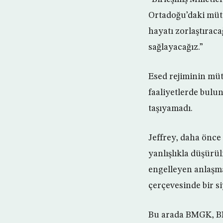
Ortadoğu’daki mütt
hayatı zorlaştıraca
sağlayacağız.”
Esed rejiminin mütt
faaliyetlerde bulu
taşıyamadı.
Jeffrey, daha önce 
yanlışlıkla düşürül
engelleyen anlaşma
çerçevesinde bir s
Bu arada BMGK, BM 