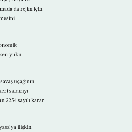
mada da rejim için
lmesini
ekonomik
eken yükü
i savaş uçağının
eri saldırıyı
n 2254 sayılı karar
asa’ya ilişkin