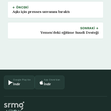
← ÖNCEKI
Aşkı için prenses unvanını bıraktı
SONRAKI →
Yemen’deki eğitime Suudi Desteği
Google Play'de
App Store'dan
İndir
İndir