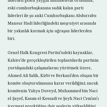
liderden gelen yaygın muhalefetin ortasında,
eski cumhurbaşkanına sadık kalan parti
liderleri ile şu anki Cumhurbaşkanı Abdurrabu
Mansur Hadi liderliğindeki meşruiyet arasında
bir yakınlık kurmak için uğraşan liderlerden
biri.
Genel Halk Kongresi Partisi’ndeki kaynaklar,
Kahire’de gerçekleştirilen toplantılarda partinin
yurtdışındaki çalışmalarını yürütmek üzere,
Ahmed Ali Salih, Kirbi ve Berkani’den oluşan bir
komite oluşturulmasına karar verildiğini; ancak
komitenin Yahya Duveyd, Muhammed bin Naci
el-Şayef, Kasım el-Kessadi ve Şeyh Naci Cem’an’ı
içermesi gerektiğine dair seslerin yükseldiğini