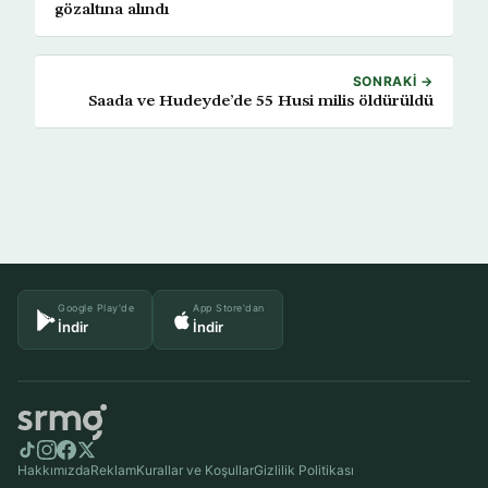
gözaltına alındı
SONRAKI →
Saada ve Hudeyde’de 55 Husi milis öldürüldü
Google Play'de
App Store'dan
İndir
İndir
Hakkımızda
Reklam
Kurallar ve Koşullar
Gizlilik Politikası