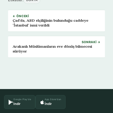
← ÖNCEKI
Çad’da, ABD elçiliğinin bulunduğu caddeye
‘İstanbul’ ismi verildi
SONRAKI →
Arakanlı Müslümanların eve dönüş bilmecesi
sürüyor
Google Play'de
App Store'dan
İndir
İndir