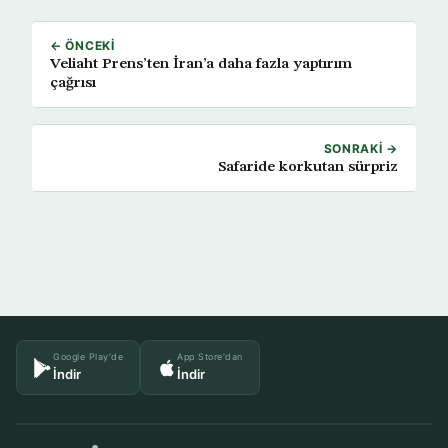
← ÖNCEKI
Veliaht Prens’ten İran’a daha fazla yaptırım
çağrısı
SONRAKI →
Safaride korkutan sürpriz
Google Play'de
App Store'dan
İndir
İndir