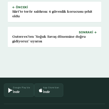
← ÖNCEKI
Siirt’te terör saldırısı: 6 güvenlik korucusu şehit
oldu
SONRAKI →
Guterres’ten ‘Soğuk Savaş dönemine doğru
gidiyoruz’ uyarısı
Google Play'de
App Store'dan
İndir
İndir