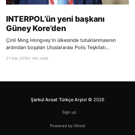
INTERPOL’ün yeni başkanı
Güney Kore’den
Çinli Mıng Hongvey’in ülkesinde tutuklanmasının
ardından boşalan Uluslararası Polis Teşkilatı
(INTERPOL) Başkanlığına Güney Koreli Kim Jong Yang
21 Kas 2018
1 min read
seçildi. INTERPOL Genel Kurulu’nun Dubai’deki
toplantısında yapılan seçimde, oyların 3’te 2’sini
kazanan Kim, teşkilatın yeni
Şarkul Avsat Türkçe Arşivi
© 2026
Sign up
Powered by Ghost