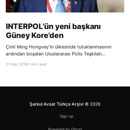
INTERPOL’ün yeni başkanı
Güney Kore’den
Çinli Mıng Hongvey’in ülkesinde tutuklanmasının
ardından boşalan Uluslararası Polis Teşkilatı
(INTERPOL) Başkanlığına Güney Koreli Kim Jong Yang
21 Kas 2018
1 min read
seçildi. INTERPOL Genel Kurulu’nun Dubai’deki
toplantısında yapılan seçimde, oyların 3’te 2’sini
kazanan Kim, teşkilatın yeni
Şarkul Avsat Türkçe Arşivi
© 2026
Sign up
Powered by Ghost