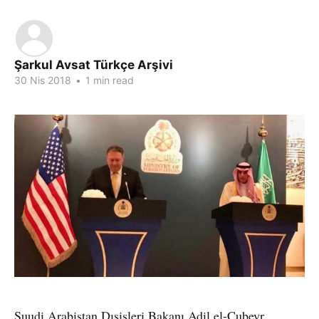
Şarkul Avsat Türkçe Arşivi
30 Nis 2018
•
1 min read
Suudi Arabistan Dışişleri Bakanı Adil el-Cubeyr,