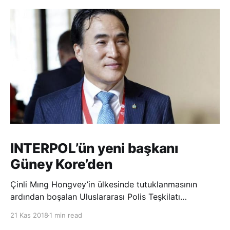
INTERPOL’ün yeni başkanı
Güney Kore’den
Çinli Mıng Hongvey’in ülkesinde tutuklanmasının
ardından boşalan Uluslararası Polis Teşkilatı
(INTERPOL) Başkanlığına Güney Koreli Kim Jong Yang
21 Kas 2018
1 min read
seçildi. INTERPOL Genel Kurulu’nun Dubai’deki