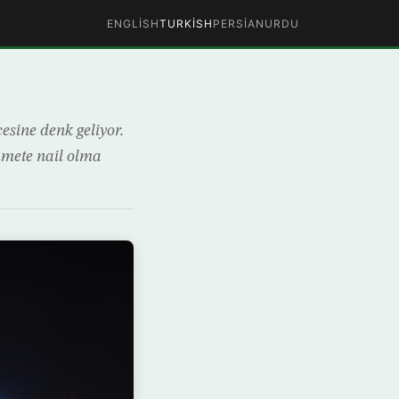
ENGLISH
TURKISH
PERSIAN
URDU
esine denk geliyor.
hmete nail olma