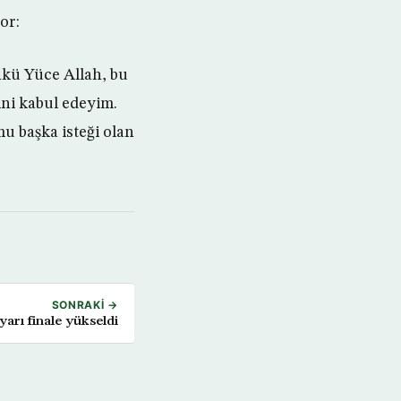
or:
nkü Yüce Allah, bu
ini kabul edeyim.
mu başka isteği olan
SONRAKI →
yarı finale yükseldi