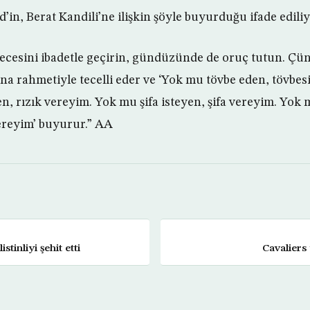
n, Berat Kandili’ne ilişkin şöyle buyurduğu ifade ediliy
gecesini ibadetle geçirin, gündüzünde de oruç tutun. Çü
a rahmetiyle tecelli eder ve ‘Yok mu tövbe eden, tövbes
n, rızık vereyim. Yok mu şifa isteyen, şifa vereyim. Yok 
vereyim’ buyurur.” AA
istinliyi şehit etti
Cavaliers 