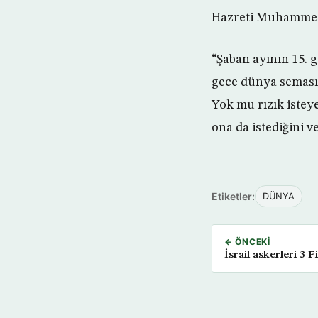
Hazreti Muhammed’i
“Şaban ayının 15. 
gece dünya semasın
Yok mu rızık isteye
ona da istediğini 
Etiketler:
DÜNYA
← ÖNCEKI
İsrail askerleri 3 Fil