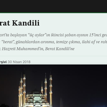
at Kandili
rt’ta başlayan “üç aylar”ın ikincisi şaban ayının 15’inci gec
 “berat”, günahlardan arınma, temize çıkma, ilahi af ve ra
r. Hazreti Muhammed’in, Berat Kandili’ne
rşivi
·
30 Nisan 2018