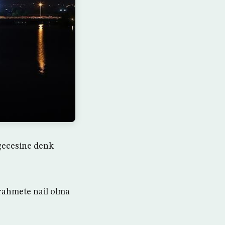
 gecesine denk
 rahmete nail olma