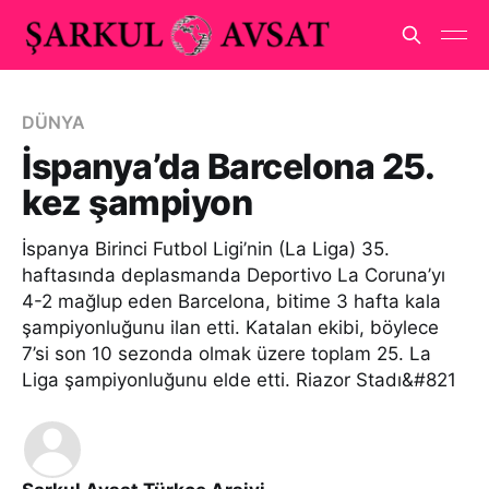
DÜNYA
İspanya’da Barcelona 25.
kez şampiyon
İspanya Birinci Futbol Ligi’nin (La Liga) 35.
haftasında deplasmanda Deportivo La Coruna’yı
4-2 mağlup eden Barcelona, bitime 3 hafta kala
şampiyonluğunu ilan etti. Katalan ekibi, böylece
7’si son 10 sezonda olmak üzere toplam 25. La
Liga şampiyonluğunu elde etti. Riazor Stadı&#821