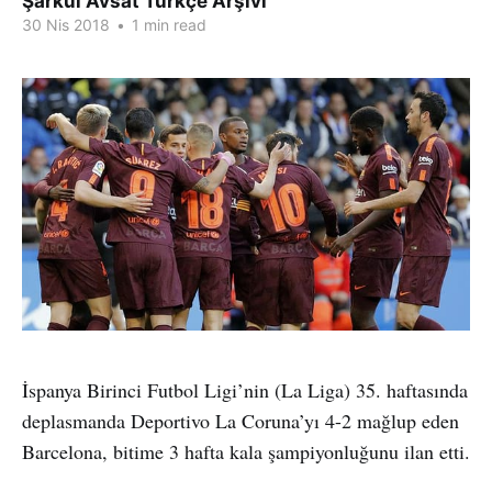
Şarkul Avsat Türkçe Arşivi
30 Nis 2018
•
1 min read
İspanya Birinci Futbol Ligi’nin (La Liga) 35. haftasında
deplasmanda Deportivo La Coruna’yı 4-2 mağlup eden
Barcelona, bitime 3 hafta kala şampiyonluğunu ilan etti.