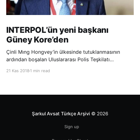
INTERPOL’ün yeni başkanı
Güney Kore’den
Çinli Mıng Hongvey’in ülkesinde tutuklanmasının
ardından boşalan Uluslararası Polis Teşkilatı
(INTERPOL) Başkanlığına Güney Koreli Kim Jong Yang
21 Kas 2018
1 min read
seçildi. INTERPOL Genel Kurulu’nun Dubai’deki
toplantısında yapılan seçimde, oyların 3’te 2’sini
kazanan Kim, teşkilatın yeni
Şarkul Avsat Türkçe Arşivi
© 2026
Sign up