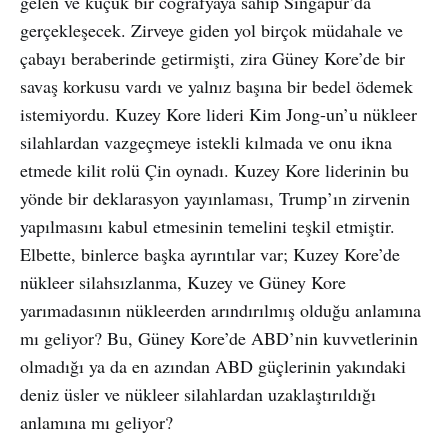
gelen ve küçük bir coğrafyaya sahip Singapur’da
gerçekleşecek. Zirveye giden yol birçok müdahale ve
çabayı beraberinde getirmişti, zira Güney Kore’de bir
savaş korkusu vardı ve yalnız başına bir bedel ödemek
istemiyordu. Kuzey Kore lideri Kim Jong-un’u nükleer
silahlardan vazgeçmeye istekli kılmada ve onu ikna
etmede kilit rolü Çin oynadı. Kuzey Kore liderinin bu
yönde bir deklarasyon yayınlaması, Trump’ın zirvenin
yapılmasını kabul etmesinin temelini teşkil etmiştir.
Elbette, binlerce başka ayrıntılar var; Kuzey Kore’de
nükleer silahsızlanma, Kuzey ve Güney Kore
yarımadasının nükleerden arındırılmış olduğu anlamına
mı geliyor? Bu, Güney Kore’de ABD’nin kuvvetlerinin
olmadığı ya da en azından ABD güçlerinin yakındaki
deniz üsler ve nükleer silahlardan uzaklaştırıldığı
anlamına mı geliyor?