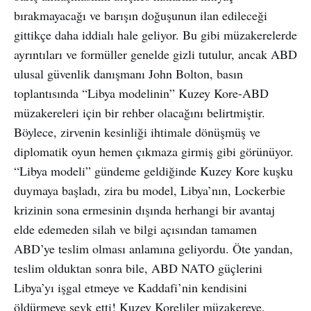
bırakmayacağı ve barışın doğuşunun ilan edileceği
gittikçe daha iddialı hale geliyor. Bu gibi müzakerelerde
ayrıntıları ve formüller genelde gizli tutulur, ancak ABD
ulusal güvenlik danışmanı John Bolton, basın
toplantısında “Libya modelinin” Kuzey Kore-ABD
müzakereleri için bir rehber olacağını belirtmiştir.
Böylece, zirvenin kesinliği ihtimale dönüşmüş ve
diplomatik oyun hemen çıkmaza girmiş gibi görünüyor.
“Libya modeli” gündeme geldiğinde Kuzey Kore kuşku
duymaya başladı, zira bu model, Libya’nın, Lockerbie
krizinin sona ermesinin dışında herhangi bir avantaj
elde edemeden silah ve bilgi açısından tamamen
ABD’ye teslim olması anlamına geliyordu. Öte yandan,
teslim olduktan sonra bile, ABD NATO güçlerini
Libya’yı işgal etmeye ve Kaddafi’nin kendisini
öldürmeye sevk etti! Kuzey Koreliler müzakereye,