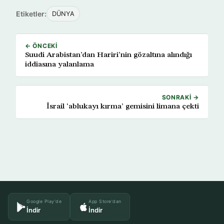
Etiketler:
DÜNYA
← ÖNCEKI
Suudi Arabistan’dan Hariri’nin gözaltına alındığı
iddiasına yalanlama
SONRAKI →
İsrail ‘ablukayı kırma’ gemisini limana çekti
Google Play'de
App Store'dan
İndir
İndir