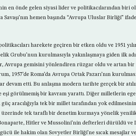
e’nin en önde gelen siyasi lider ve politikacılarından biri
a Savaşı’nın hemen başında “Avrupa Uluslar Birliği” ifade
litikacıları harekete geçiren bir etken oldu ve 1951 yılı
lik Grubu’nun kurulmasıyla yakınlaşmaya giden ilk adım
, Avrupa gemisini yönlendiren rüzgar oldu ve artan bi
rum, 1957’de Roma’da Avrupa Ortak Pazarı’nın kurulmas
r devam etti. Bu anlaşma modern tarihte gerçek bir atıl
ve eşi görülmemiş bir kavram yarattı. Diğer milletlerin eg
 güç aracılığıyla tek bir millet tarafından yok edilmesinin
 üzerinde tek taraflı bir denetim kurmaya yönelik yenilik
Bonaparte, Hitler ve Mussolini’nin defterleri dürüldü v
 gücü ile hakim olan Sovyetler Birliği’ne sıcak mesajlar ve