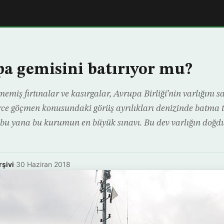
a gemisini batırıyor mu?
memiş fırtınalar ve kasırgalar, Avrupa Birliği’nin varlığını sa
rce göçmen konusundaki görüş ayrılıkları denizinde batma te
bu yana bu kurumun en büyük sınavı. Bu dev varlığın doğdu
rşivi
·
30 Haziran 2018