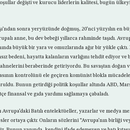
oşullar değişti ve kurucu liderlerin kalitesi, bugün ülke
aşı’ndan sonra yeryüzünde doğmuş, 20’nci yüzyılın en 
vrupalı anne, bu dev bebeği yıllarca rahminde taşıdı. Avr
nında büyük bir yara ve omuzlarında ağır bir yükle çıktı.
sız bedeni, hayatta kalanların varlığını tehdit ediyor ve
 sahnelerini beraberinde getiriyordu. Bu savaştan doğan v
ıtasının kontrolünü ele geçiren komünist blokla mücadele 
kuruldu. Bunun getirdiği politik koşullar altında ABD, Mar
tçe finansal ve gıda yardımı sağlamaya çabaladı.
ı Avrupa’daki Batılı entelektüeller, yazarlar ve medya m
sler ortaya çıktı: Onların sözlerini “Avrupa’nın birliği vey
riz. Bunun yanında, kendini ifade edemeyen ve batı kıtas