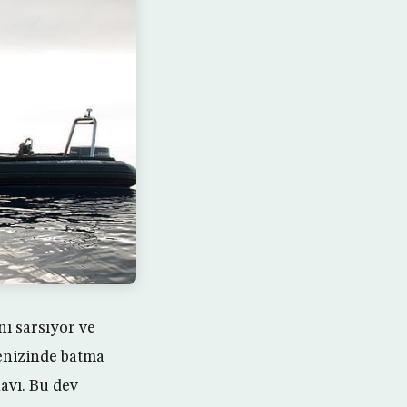
nı sarsıyor ve
enizinde batma
avı. Bu dev