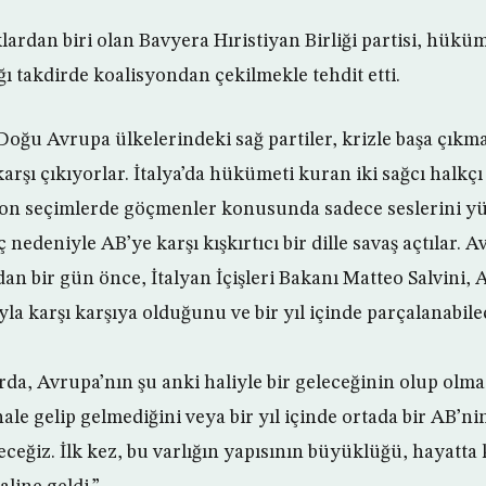
ardan biri olan Bavyera Hıristiyan Birliği partisi, hükü
ığı takdirde koalisyondan çekilmekle tehdit etti.
Doğu Avrupa ülkelerindeki sağ partiler, krizle başa çıkm
karşı çıkıyorlar. İtalya’da hükümeti kuran iki sağcı halkçı
, son seçimlerde göçmenler konusunda sadece seslerini y
ç nedeniyle AB’ye karşı kışkırtıcı bir dille savaş açtılar. 
an bir gün önce, İtalyan İçişleri Bakanı Matteo Salvini, A
la karşı karşıya olduğunu ve bir yıl içinde parçalanabile
a, Avrupa’nın şu anki haliyle bir geleceğinin olup olmad
le gelip gelmediğini veya bir yıl içinde ortada bir AB’ni
ceğiz. İlk kez, bu varlığın yapısının büyüklüğü, hayatta