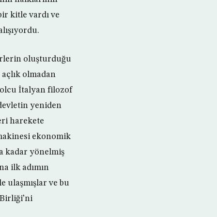
r kitle vardı ve
alışıyordu.
erlerin oluşturduğu
e açlık olmadan
olcu İtalyan filozof
devletin yeniden
eri harekete
 makinesi ekonomik
ya kadar yönelmiş
ına ilk adımın
e ulaşmışlar ve bu
irliği’ni