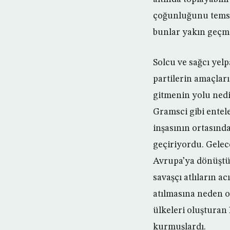
çoğunluğunu temsil
bunlar yakın geçmi
Solcu ve sağcı yel
partilerin amaçlar
gitmenin yolu nedir
Gramsci gibi entel
inşasının ortasında
geçiriyordu. Gele
Avrupa’ya dönüştü.
savaşçı atlıların a
atılmasına neden o
ülkeleri oluşturan
kurmuşlardı.