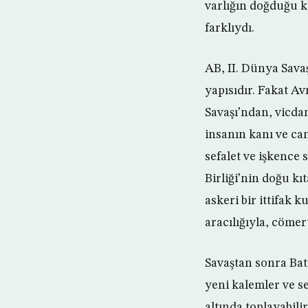
varlığın doğduğu k
farklıydı.
AB, II. Dünya Sav
yapısıdır. Fakat A
Savaşı’ndan, vicda
insanın kanı ve can
sefalet ve işkence
Birliği’nin doğu k
askeri bir ittifak 
aracılığıyla, cömer
Savaştan sonra Bat
yeni kalemler ve se
altında toplayabili