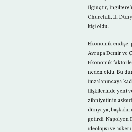
İlginçtir, İngilter
Churchill, II. Düny
kişi oldu.
Ekonomik endişe, po
Avrupa Demir ve Çe
Ekonomik faktörler
neden oldu. Bu du
imzalanıncaya kada
ilişkilerinde yeni 
zihniyetinin askeri
dünyaya, başkaları
getirdi. Napolyon 
ideolojisi ve askeri