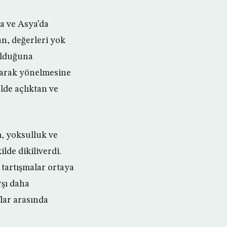
da ve Asya’da
an, değerleri yok
 olduğuna
atarak yönelmesine
lde açlıktan ve
m, yoksulluk ve
lde dikiliverdi.
 tartışmalar ortaya
rşı daha
lar arasında