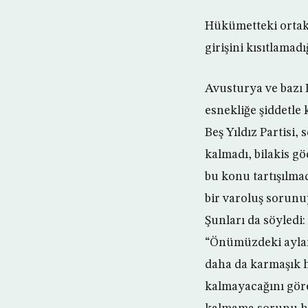
Hükümetteki ortakl
girişini kısıtlamad
Avusturya ve bazı 
esnekliğe şiddetle 
Beş Yıldız Partisi
kalmadı, bilakis gö
bu konu tartışılmad
bir varoluş sorunuy
Şunları da söyledi:
“Önümüzdeki aylard
daha da karmaşık ha
kalmayacağını göre