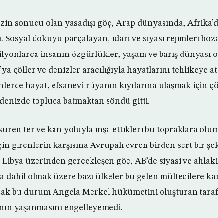
rizin sonucu olan yasadışı göç, Arap dünyasında, Afrika’
ı. Sosyal dokuyu parçalayan, idari ve siyasi rejimleri boz
milyonlarca insanın özgürlükler, yaşam ve barış dünyası
ya çöller ve denizler aracılığıyla hayatlarını tehlikeye 
nlerce hayat, efsanevi rüyanın kıyılarına ulaşmak için çö
denizde topluca batmaktan söndü gitti.
süren ter ve kan yoluyla inşa ettikleri bu topraklara ölü
in girenlerin karşısına Avrupalı evren birden sert bir şeki
, Libya üzerinden gerçekleşen göç, AB’de siyasi ve ahlaki
a dahil olmak üzere bazı ülkeler bu gelen mültecilere ka
ak bu durum Angela Merkel hükümetini oluşturan taraf
anın yaşanmasını engelleyemedi.