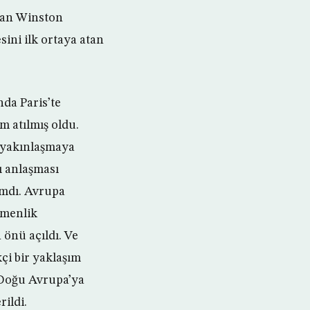
 olan Winston
sini ilk ortaya atan
nda Paris’te
 atılmış oldu.
r yakınlaşmaya
ı anlaşması
ımdı. Avrupa
emenlik
 önü açıldı. Ve
çi bir yaklaşım
e Doğu Avrupa’ya
rildi.