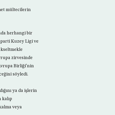
met mültecilerin
ada herhangi bir
 parti Kuzey Ligi ve
ükseltmekle
Avrupa zirvesinde
vrupa Birliği’nin
ceğini söyledi.
ığını ya da işlerin
n kalıp
 kalma veya