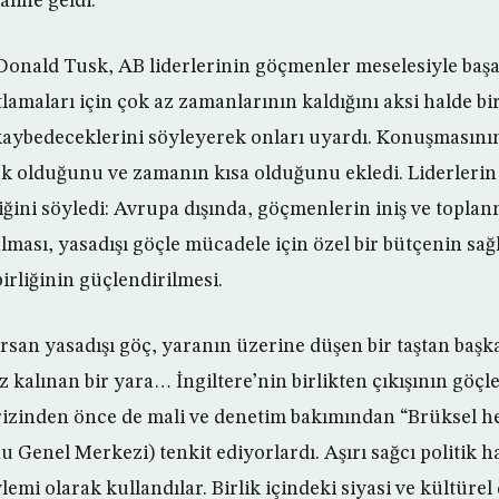
line geldi.”
Donald Tusk, AB liderlerinin göçmenler meselesiyle baş
lamaları için çok az zamanlarının kaldığını aksi halde birl
kaybedeceklerini söyleyerek onları uyardı. Konuşmasın
k olduğunu ve zamanın kısa olduğunu ekledi. Liderlerin
iğini söyledi: Avrupa dışında, göçmenlerin iniş ve topla
lması, yasadışı göçle mücadele için özel bir bütçenin sa
birliğinin güçlendirilmesi.
rsan yasadışı göç, yaranın üzerine düşen bir taştan başka 
z kalınan bir yara… İngiltere’nin birlikten çıkışının göçle
krizinden önce de mali ve denetim bakımından “Brüksel 
Genel Merkezi) tenkit ediyorlardı. Aşırı sağcı politik 
ylemi olarak kullandılar. Birlik içindeki siyasi ve kültürel