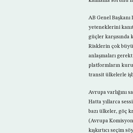
kalmama sorunu ha
AB Genel Başkanı 
yeteneklerini kanıt
güçler karşısında 
Risklerin çok büyü
anlaşmaları gerekt
platformların kuru
transit ülkelerle iş
Avrupa varlığını sa
Hatta yıllarca sessi
bazı ülkeler, göç 
(Avrupa Komisyonu 
kışkırtıcı seçim sö