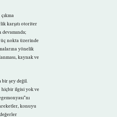
a çıkma
ik karşıtı otoriter
ın devamında;
 üç nokta üzerinde
nmalarına yönelik
ğlanması, kaynak ve
bir şey değil.
 hiçbir ilgisi yok ve
hegemonyası”nı
hareketler, konuyu
 değerler