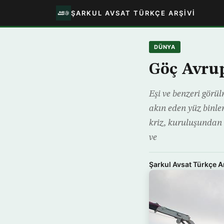
ŞARKUL AVSAT TÜRKÇE ARŞIVI
DÜNYA
Göç Avrup
Eşi ve benzeri görül
akın eden yüz binle
kriz, kuruluşundan 
ve
Şarkul Avsat Türkçe A