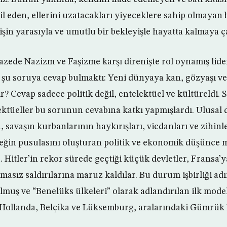
 eden, ellerini uzatacakları yiyeceklere sahip olmayan bi
şin yarasıyla ve umutlu bir bekleyişle hayatta kalmaya ç
pazede Nazizm ve Faşizme karşı direnişte rol oynamış lid
ı şu soruya cevap bulmaktı: Yeni dünyaya kan, gözyaşı v
? Cevap sadece politik değil, entelektüel ve kültüreldi. S
ektüeller bu sorunun cevabına katkı yapmışlardı. Ulusal 
, savaşın kurbanlarının haykırışları, vicdanları ve zihinl
ceğin pusulasını oluşturan politik ve ekonomik düşünce
 Hitler’in rekor sürede geçtiği küçük devletler, Fransa’
cımasız saldırılarına maruz kaldılar. Bu durum işbirliği ad
lmuş ve “Benelüks ülkeleri” olarak adlandırılan ilk model
 Hollanda, Belçika ve Lüksemburg, aralarındaki Gümrük B