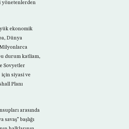
yi yönetenlerden
büyük ekonomik
upa, Dünya
 Milyonlarca
 bu durum katliam,
e Sovyetler
için siyasi ve
shall Planı
ensupları arasında
a savaş” başlığı
ının halklarının