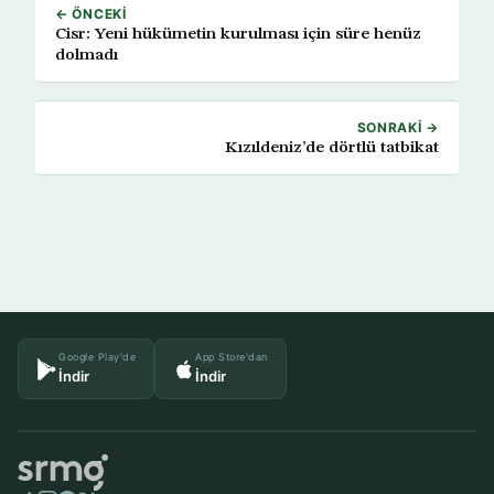
← ÖNCEKI
Cisr: Yeni hükümetin kurulması için süre henüz
dolmadı
SONRAKI →
Kızıldeniz’de dörtlü tatbikat
Google Play'de
App Store'dan
İndir
İndir