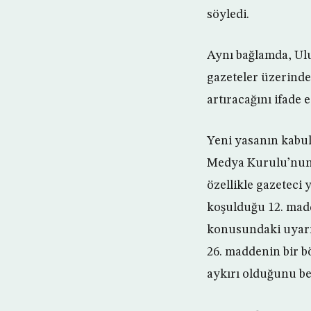
söyledi.
Aynı bağlamda, Ulu
gazeteler üzerindek
artıracağını ifade et
Yeni yasanın kabul
Medya Kurulu’nun 
özellikle gazeteci 
koşulduğu 12. madd
konusundaki uyarıl
26. maddenin bir b
aykırı olduğunu bel