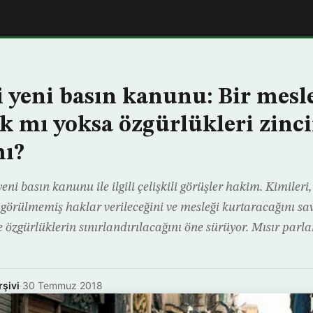
i yeni basın kanunu: Bir mesl
 mı yoksa özgürlükleri zinci
ı?
ni basın kanunu ile ilgili çelişkili görüşler hakim. Kimileri,
i görülmemiş haklar verileceğini ve mesleği kurtaracağını s
ile özgürlüklerin sınırlandırılacağını öne sürüyor. Mısır pa
rşivi
·
30 Temmuz 2018