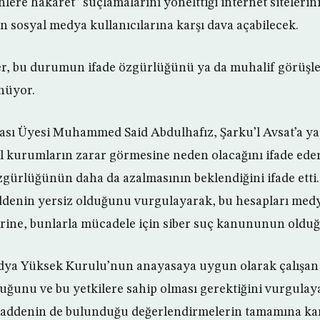
nlere hakaret” suçlamalarını yönelttiği internet sitelerin
en sosyal medya kullanıcılarına karşı dava açabilecek.
er, bu durumun ifade özgürlüğünü ya da muhalif görüşle
nüyor.
ası Üyesi Muhammed Said Abdulhafız, Şarku’l Avsat’a ya
al kurumların zarar görmesine neden olacağını ifade ed
rlüğünün daha da azalmasının beklendiğini ifade etti. 
denin yersiz olduğunu vurgulayarak, bu hesapları medya
ine, bunlarla mücadele için siber suç kanununun olduğu
ya Yüksek Kurulu’nun anayasaya uygun olarak çalışan 
uğunu ve bu yetkilere sahip olması gerektiğini vurgulaya
addenin de bulunduğu değerlendirmelerin tamamına karşı