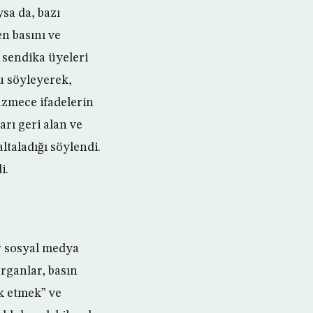
sa da, bazı
n basını ve
 sendika üyeleri
u söyleyerek,
üzmece ifadelerin
arı geri alan ve
ltaladığı söylendi.
i.
r sosyal medya
organlar, basın
k etmek” ve