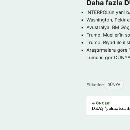
Daha fazla 
INTERPOL’ün yeni b
Washington, Pekin’e 
Avustralya, BM Göç 
Trump, Mueller’in so
Trump: Riyad ile il
Araştırmalara göre 
Tümünü gör DÜNY
Etiketler:
DÜNYA
← ÖNCEKI
DEAŞ ‘yalnız kurtl