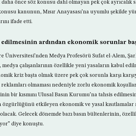
in daha önce söz konusu dahi olmayan pek çok ayrıcalık sa
 konusu kanunun, Mısır Anayasası’na uyumlu şekilde yü
ını ifade etti.
 edilmesinin ardından ekonomik sorunlar baş
re Üniversitesi’nden Medya Profesörü Sufat el-Alem, Şark
, medya çalışanlarının özellikle yeni yasaların kabul edi
mik kriz başta olmak üzere pek çok sorunla karşı karşıy
re reklamları olmaması nedeniyle zorlu ekonomik koşulla
rinin bir kısmını Ulusal Basın Kurumu’na tahsis edilmesin
 özgürlüğünü etkileyen ekonomik ve yasal kısıtlamalar
lacak. Gelecek dönemde bazı basın bültenlerinin, özellik
yor” diye konuştu.