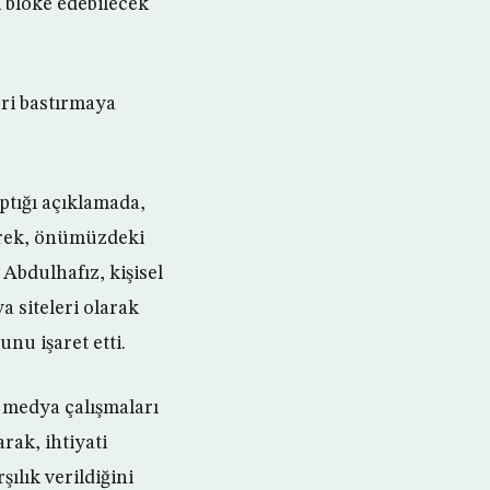
i bloke edebilecek
ri bastırmaya
ptığı açıklamada,
erek, önümüzdeki
Abdulhafız, kişisel
 siteleri olarak
nu işaret etti.
medya çalışmaları
rak, ihtiyati
lık verildiğini