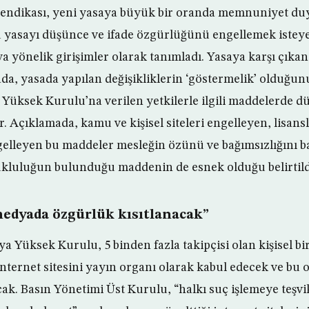
Sendikası, yeni yasaya büyük bir oranda memnuniyet duy
u yasayı düşünce ve ifade özgürlüğünü engellemek isteye
a yönelik girişimler olarak tanımladı. Yasaya karşı çıkan
ada, yasada yapılan değişikliklerin ‘göstermelik’ olduğun
ksek Kurulu’na verilen yetkilerle ilgili maddelerde d
r. Açıklamada, kamu ve kişisel siteleri engelleyen, lisansl
gelleyen bu maddeler mesleğin özünü ve bağımsızlığını ba
tukluluğun bulunduğu maddenin de esnek olduğu belirtild
 medyada özgürlük kısıtlanacak”
 Yüksek Kurulu, 5 binden fazla takipçisi olan kişisel bi
internet sitesini yayın organı olarak kabul edecek ve bu 
ak. Basın Yönetimi Üst Kurulu, “halkı suç işlemeye teşvi