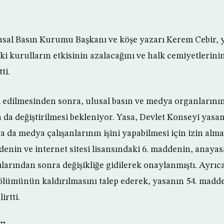
sal Basın Kurumu Başkanı ve köşe yazarı Kerem Cebir, y
i kurulların etkisinin azalacağını ve halk cemiyetlerinin
ti.
 edilmesinden sonra, ulusal basın ve medya organlarının
da değiştirilmesi bekleniyor. Yasa, Devlet Konseyi ya
ya da medya çalışanlarının işini yapabilmesi için izin alma
enin ve internet sitesi lisansındaki 6. maddenin, anayas
arından sonra değişikliğe gidilerek onaylanmıştı. Ayrıc
ölümünün kaldırılmasını talep ederek, yasanın 54. madd
irtti.