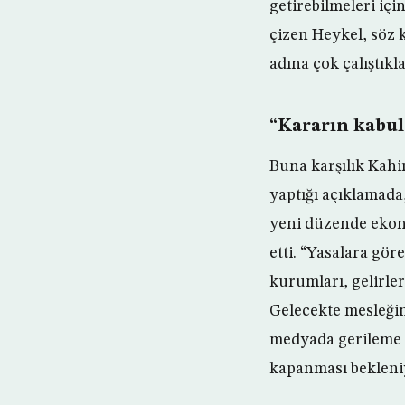
getirebilmeleri iç
çizen Heykel, söz
adına çok çalıştıklar
“Kararın kabul
Buna karşılık Kahi
yaptığı açıklamada
yeni düzende ekono
etti. “Yasalara gö
kurumları, gelirle
Gelecekte mesleğin
medyada gerileme o
kapanması bekleni