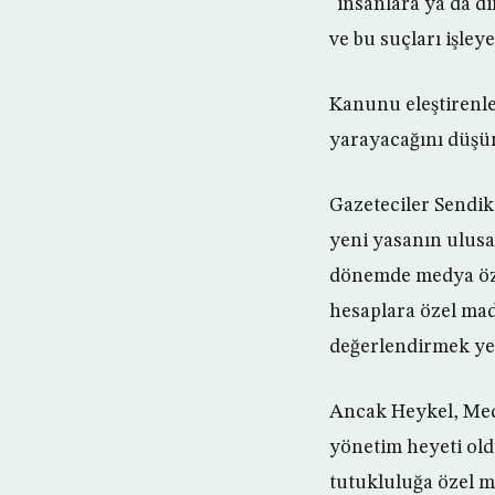
“insanlara ya da di
ve bu suçları işley
Kanunu eleştirenl
yarayacağını düşü
Gazeteciler Sendik
yeni yasanın ulus
dönemde medya özgü
hesaplara özel mad
değerlendirmek yer
Ancak Heykel, Med
yönetim heyeti old
tutukluluğa özel m