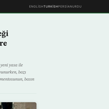
ENGLISH
TURKISH
PERSIAN
URDU
eği
re
 yeni yasa ile
avunurken, bazı
rlamentosunun, basın