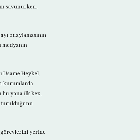
ını savunurken,
asayı onaylamasının
lı medyanın
rı Usame Heykel,
an kurumlarda
n bu yana ilk kez,
uşturulduğunu
 görevlerini yerine