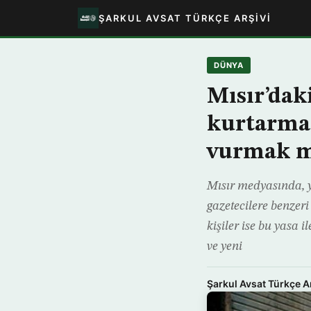
ŞARKUL AVSAT TÜRKÇE ARŞIVI
DÜNYA
Mısır’dak
kurtarmak
vurmak m
Mısır medyasında, ye
gazetecilere benzer
kişiler ise bu yasa 
ve yeni
Şarkul Avsat Türkçe A