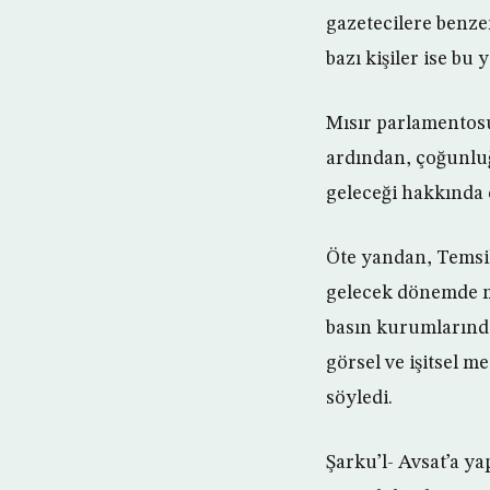
gazetecilere benze
bazı kişiler ise bu
Mısır parlamentosu
ardından, çoğunluğ
geleceği hakkında
Öte yandan, Temsil
gelecek dönemde m
basın kurumlarında 
görsel ve işitsel 
söyledi.
Şarku’l- Avsat’a ya