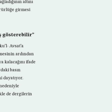
ğladığının altını
rürlüğe girmesi
 gösterebilir”
u’l- Avsat’a
lmesinin ardından
a kalacağını ifade
rdaki basın
i dayatıyor.
 nedeniyle
le de dergilerin