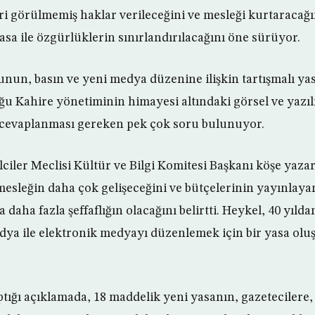
ri görülmemiş haklar verileceğini ve mesleği kurtaracağ
 yasa ile özgürlüklerin sınırlandırılacağını öne sürüyor.
nun, basın ve yeni medya düzenine ilişkin tartışmalı y
u Kahire yönetiminin himayesi altındaki görsel ve yazı
 cevaplanması gereken pek çok soru bulunuyor.
ciler Meclisi Kültür ve Bilgi Komitesi Başkanı köşe yaza
esleğin daha çok gelişeceğini ve bütçelerinin yayınlay
daha fazla şeffaflığın olacağını belirtti. Heykel, 40 yılda
medya ile elektronik medyayı düzenlemek için bir yasa ol
ptığı açıklamada, 18 maddelik yeni yasanın, gazetecilere,