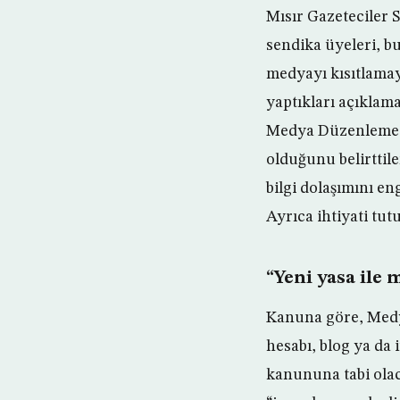
Mısır Gazeteciler 
sendika üyeleri, b
medyayı kısıtlamay
yaptıkları açıklam
Medya Düzenleme Yü
olduğunu belirttile
bilgi dolaşımını en
Ayrıca ihtiyati tu
“Yeni yasa ile
Kanuna göre, Medya
hesabı, blog ya da 
kanununa tabi olac