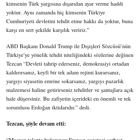
kimsenin Türk yargısına dışarıdan ayar verme haddi
yoktur. Aynı zamanda hiç kimsenin Türkiye
Cumhuriyeti devletini tehdit etme hakkı da yoktur, buna
karşı en sert şekilde karşılık veririz.”
ABD Başkanı Donald Trump ile Dışişleri Sözcüsü’nün
Türkiye’ye yönelik tehdit niteliğindeki sözlerine değinen
Tezcan “Devleti tahrip ederseniz, demokrasiyi ortadan
kaldırırsanız, keyfi bir tek adam rejimi kurarsanız,
yargıyı siyasetin emrine sokarsanız, yargıyı pazarlık
malzemesi haline getirirseniz tehditler ve şantajlara açık
hale düşersiniz. Bu zafiyetin içerideki en önemli ve tek
sorumlusu Erdoğan iktidarıdır.” dedi.
Tezcan, şöyle devam etti:
“Macron talepte bulunuyor Fransız gazeteci serbest