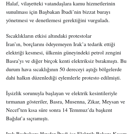
Halaf, vilayetteki vatandaşlara kamu hizmetlerinin
sunulması için Başbakan İbadi’nin bizzat burayı
yönetmesi ve denetlemesi gerektiğini vurguladı.
Sıcaklıkların etkisi altındaki protestolar
İran’ın, borçlarını ödeyemeyen Irak’a tedarik ettiği
elektriği kesmesi, ülkenin güneyindeki petrol zengini
Basra’yı ve diğer birçok kenti elektriksiz bırakmıştı. Bu
durum hava sıcaklığının 50 dereceyi aştığı bölgelerde
dahi halkın düzenlediği eylemlerle protesto edilmişti.
İşsizlik sorunuyla başlayan ve elektrik kesintileriyle
tırmanan gösteriler, Basra, Musenna, Zikar, Meysan ve
Necef’ten kısa süre sonra 14 Temmuz’da başkent
Bağdat’a sıçramıştı.
Irak Başbakanı Haydar İbadi ise Elektrik Bakanı Kasım