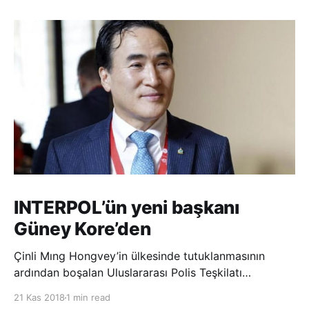
INTERPOL’ün yeni başkanı
Güney Kore’den
Çinli Mıng Hongvey’in ülkesinde tutuklanmasının
ardından boşalan Uluslararası Polis Teşkilatı
(INTERPOL) Başkanlığına Güney Koreli Kim Jong Yang
21 Kas 2018
1 min read
seçildi. INTERPOL Genel Kurulu’nun Dubai’deki