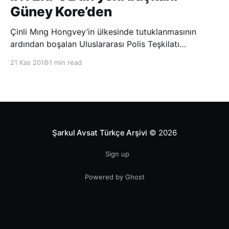
Güney Kore’den
Çinli Mıng Hongvey’in ülkesinde tutuklanmasının
ardından boşalan Uluslararası Polis Teşkilatı
(INTERPOL) Başkanlığına Güney Koreli Kim Jong Yang
21 Kas 2018
1 min read
seçildi. INTERPOL Genel Kurulu’nun Dubai’deki
toplantısında yapılan seçimde, oyların 3’te 2’sini
kazanan Kim, teşkilatın yeni
Şarkul Avsat Türkçe Arşivi
© 2026
Sign up
Powered by Ghost