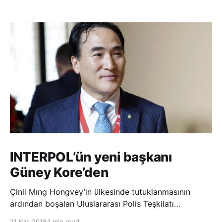
INTERPOL’ün yeni başkanı
Güney Kore’den
Çinli Mıng Hongvey’in ülkesinde tutuklanmasının
ardından boşalan Uluslararası Polis Teşkilatı
(INTERPOL) Başkanlığına Güney Koreli Kim Jong Yang
21 Kas 2018
1 min read