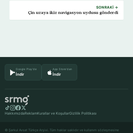
SONRAKI →
Çin uzaya ikiz navigasyon uydusu gönderdi
Google Play'de
App Store'dan
İndir
İndir
Hakkımızda
Reklam
Kurallar ve Koşullar
Gizlilik Politikası
© Şarkul Avsat Türkçe Arşivi. Tüm haklar saklıdır ve kullanım sözleşmesine