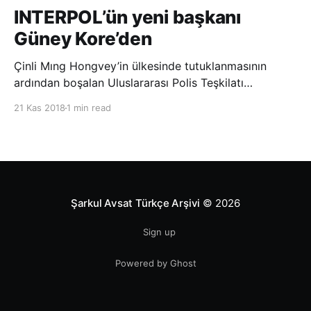
INTERPOL’ün yeni başkanı
Güney Kore’den
Çinli Mıng Hongvey’in ülkesinde tutuklanmasının
ardından boşalan Uluslararası Polis Teşkilatı
(INTERPOL) Başkanlığına Güney Koreli Kim Jong Yang
21 Kas 2018
1 min read
seçildi. INTERPOL Genel Kurulu’nun Dubai’deki
toplantısında yapılan seçimde, oyların 3’te 2’sini
kazanan Kim, teşkilatın yeni
Şarkul Avsat Türkçe Arşivi
© 2026
Sign up
Powered by Ghost