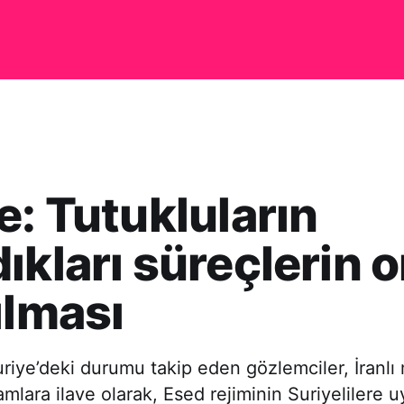
e: Tutukluların
ıkları süreçlerin 
ılması
uriye’deki durumu takip eden gözlemciler, İranlı m
iamlara ilave olarak, Esed rejiminin Suriyelilere 