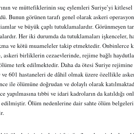
nın ve müttefiklerinin suç eylemleri Suriye’yi kitlesel 
dü. Bunun görünen tarafı genel olarak askeri operasyo
iamlar ve büyük çaplı tutuklamalardır. Görünmeyen tara
alardır. Her iki durumda da tutuklamaları işkenceler, ha
ma ve kötü muameleler takip etmektedir. Onbinlerce ki
 askeri birliklerin cezaevlerinde, rejime bağlı haydutla
ölüme terk edilmektedir. Daha da ötesi Suriye rejimine 
e 601 hastaneleri de dâhil olmak üzere özellikle asker
ence ile ölümüne doğrudan ve dolaylı olarak katılmaktad
ce yapılmasına tıbbi ve idari kadroların da katıldığı on
t edilmiştir. Ölüm nedenlerine dair sahte ölüm belgeleri
r.