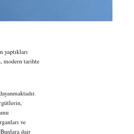
n yaptıkları
n, modern tarihte
 dayanmaktadır.
rgütlerin,
kamu
organları ve
 Bunlara dair