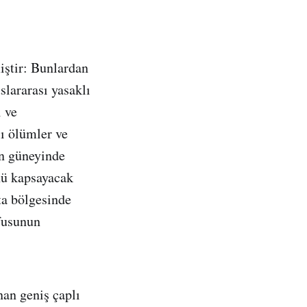
iştir: Bunlardan
slararası yasaklı
ı ve
lı ölümler ve
in güneyinde
nü kapsayacak
ta bölgesinde
üfusunun
nan geniş çaplı