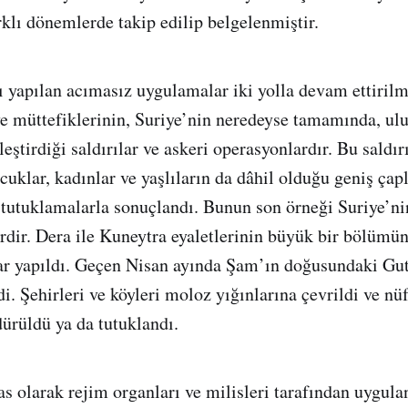
arklı dönemlerde takip edilip belgelenmiştir.
şı yapılan acımasız uygulamalar iki yolla devam ettirilm
 ve müttefiklerinin, Suriye’nin neredeyse tamamında, ulu
leştirdiği saldırılar ve askeri operasyonlardır. Bu saldır
cuklar, kadınlar ve yaşlıların da dâhil olduğu geniş çap
k tutuklamalarla sonuçlandı. Bunun son örneği Suriye’n
rdir. Dera ile Kuneytra eyaletlerinin büyük bir bölümü
ar yapıldı. Geçen Nisan ayında Şam’ın doğusundaki Gu
di. Şehirleri ve köyleri moloz yığınlarına çevrildi ve n
ürüldü ya da tutuklandı.
sas olarak rejim organları ve milisleri tarafından uygula