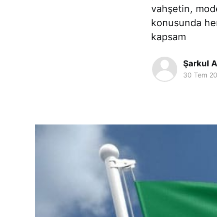
vahşetin, mode
konusunda hemf
kapsam
Şarkul A
30 Tem 2