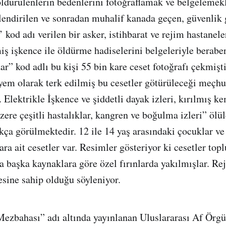
öldürülenlerin bedenlerini fotoğraflamak ve belgelemek
lendirilen ve sonradan muhalif kanada geçen, güvenlik 
 kod adı verilen bir asker, istihbarat ve rejim hastanel
ş işkence ile öldürme hadiselerini belgeleriyle beraber 
zar” kod adlı bu kişi 55 bin kare ceset fotoğrafı çekmiş
yem olarak terk edilmiş bu cesetler götürüleceği meçhul
 Elektrikle İşkence ve şiddetli dayak izleri, kırılmış k
ere çeşitli hastalıklar, kangren ve boğulma izleri” ölül
kça görülmektedir. 12 ile 14 yaş arasındaki çocuklar ve
ara ait cesetler var. Resimler gösteriyor ki cesetler top
a başka kaynaklara göre özel fırınlarda yakılmışlar. Re
esine sahip olduğu söyleniyor.
ezbahası” adı altında yayınlanan Uluslararası Af Örgü