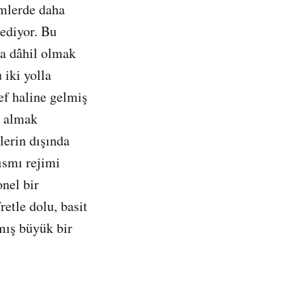
imlerde daha
 ediyor. Bu
da dâhil olmak
 iki yolla
ef haline gelmiş
m almak
lerin dışında
ısmı rejimi
nel bir
etle dolu, basit
nmış büyük bir