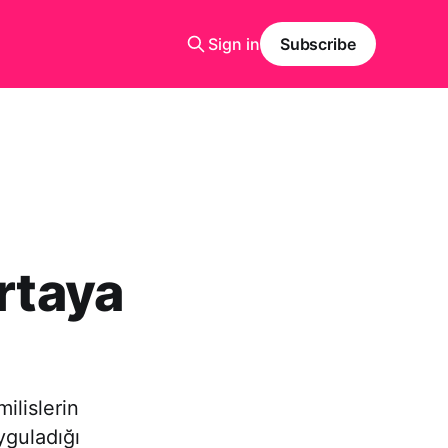
Sign in
Subscribe
ortaya
ilislerin
uyguladığı