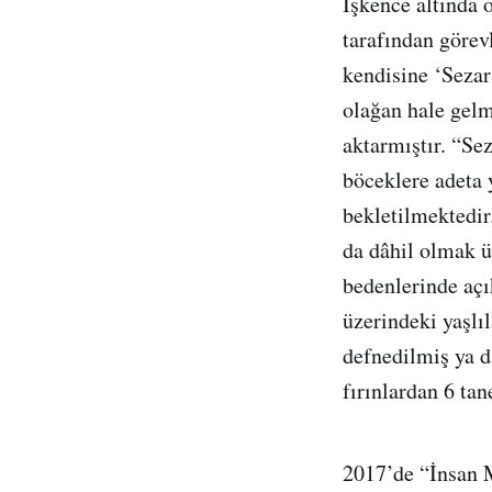
İşkence altında 
tarafından görev
kendisine ‘Sezar’
olağan hale gelmi
aktarmıştır. “Se
böceklere adeta 
bekletilmektedir.
da dâhil olmak üz
bedenlerinde açı
üzerindeki yaşlıl
defnedilmiş ya d
fırınlardan 6 tan
2017’de “İnsan M