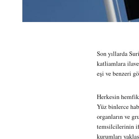
Son yıllarda Sur
katliamlara ilav
eşi ve benzeri g
Herkesin hemfiki
Yüz binlerce habe
organların ve gr
temsilcilerinin i
kurumları yaklaşı