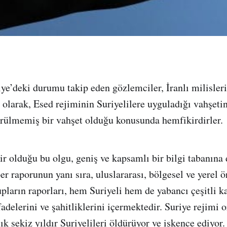
iye’deki durumu takip eden gözlemciler, İranlı milisleri
e olarak, Esed rejiminin Suriyelilere uyguladığı vahşeti
örülmemiş bir vahşet olduğu konusunda hemfikirdirler.
r olduğu bu olgu, geniş ve kapsamlı bir bilgi tabanına
r raporunun yanı sıra, uluslararası, bölgesel ve yerel ö
upların raporları, hem Suriyeli hem de yabancı çeşitli 
fadelerini ve şahitliklerini içermektedir. Suriye rejimi 
k sekiz yıldır Suriyelileri öldürüyor ve işkence ediyor.