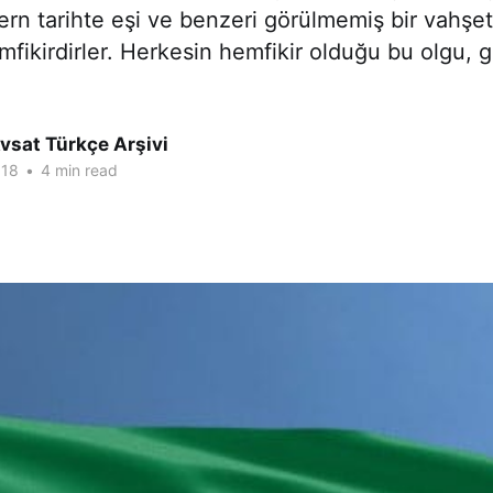
rn tarihte eşi ve benzeri görülmemiş bir vahşe
ikirdirler. Herkesin hemfikir olduğu bu olgu, g
vsat Türkçe Arşivi
018
•
4 min read