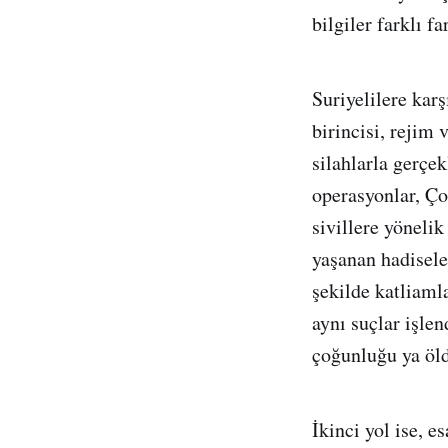
bilgiler farklı f
Suriyelilere kar
birincisi, rejim
silahlarla gerçek
operasyonlar, Ço
sivillere yöneli
yaşanan hadisele
şekilde katliaml
aynı suçlar işlen
çoğunluğu ya öld
İkinci yol ise, e