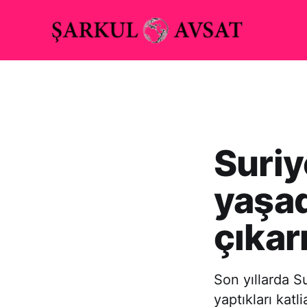
Suriy
yaşad
çıkar
Son yıllarda S
yaptıkları katl