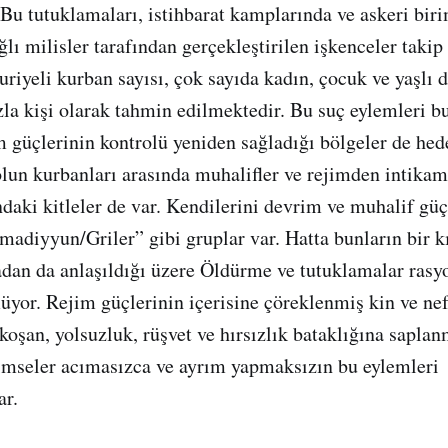
 Bu tutuklamaları, istihbarat kamplarında ve askeri bir
lı milisler tarafından gerçekleştirilen işkenceler takip
uriyeli kurban sayısı, çok sayıda kadın, çocuk ve yaşlı 
zla kişi olarak tahmin edilmektedir. Bu suç eylemleri bu
im güçlerinin kontrolü yeniden sağladığı bölgeler de hed
olun kurbanları arasında muhalifler ve rejimden intika
ndaki kitleler de var. Kendilerini devrim ve muhalif güç
imadiyyun/Griler” gibi gruplar var. Hatta bunların bir k
adan da anlaşıldığı üzere Öldürme ve tutuklamalar rasyo
or. Rejim güçlerinin içerisine çöreklenmiş kin ve nefr
 koşan, yolsuzluk, rüşvet ve hırsızlık bataklığına sapla
kimseler acımasızca ve ayrım yapmaksızın bu eylemleri
ar.