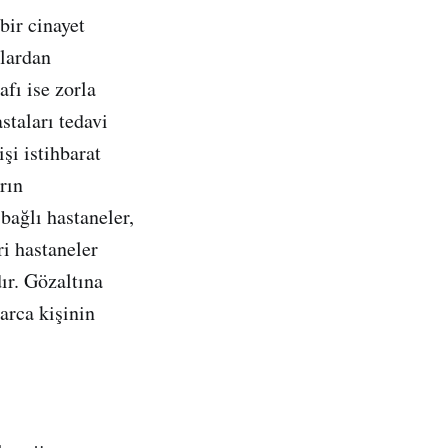
bir cinayet
nlardan
fı ise zorla
staları tedavi
şi istihbarat
rın
bağlı hastaneler,
i hastaneler
ır. Gözaltına
larca kişinin