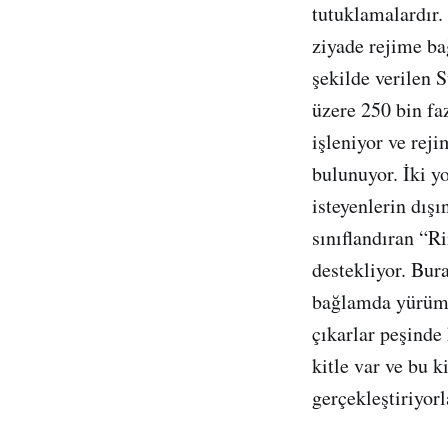
tutuklamalardır.
ziyade rejime bağ
şekilde verilen S
üzere 250 bin fa
işleniyor ve rej
bulunuyor. İki y
isteyenlerin dışı
sınıflandıran “R
destekliyor. Bur
bağlamda yürümüy
çıkarlar peşinde
kitle var ve bu 
gerçekleştiriyorl