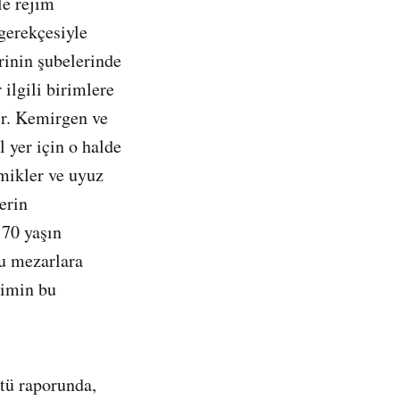
le rejim
gerekçesiyle
erinin şubelerinde
ilgili birimlere
tir. Kemirgen ve
 yer için o halde
emikler ve uyuz
erin
 70 yaşın
lu mezarlara
jimin bu
tü raporunda,