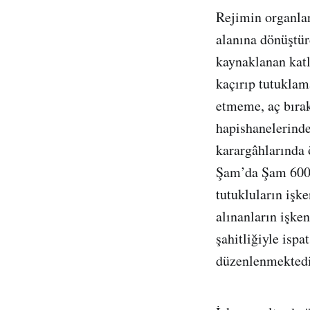
Rejimin organları
alanına dönüştür
kaynaklanan katl
kaçırıp tutuklam
etmeme, aç bırak
hapishanelerinde,
karargâhlarında 
Şam’da Şam 600 v
tutukluların işk
alınanların işken
şahitliğiyle ispa
düzenlenmektedi