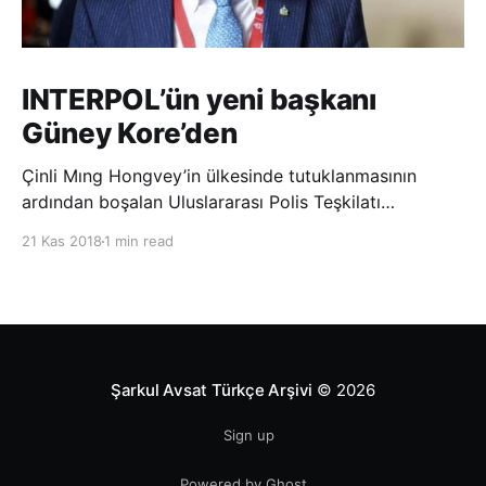
INTERPOL’ün yeni başkanı
Güney Kore’den
Çinli Mıng Hongvey’in ülkesinde tutuklanmasının
ardından boşalan Uluslararası Polis Teşkilatı
(INTERPOL) Başkanlığına Güney Koreli Kim Jong Yang
21 Kas 2018
1 min read
seçildi. INTERPOL Genel Kurulu’nun Dubai’deki
toplantısında yapılan seçimde, oyların 3’te 2’sini
kazanan Kim, teşkilatın yeni
Şarkul Avsat Türkçe Arşivi
© 2026
Sign up
Powered by Ghost