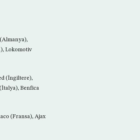
 (Almanya),
a), Lokomotiv
 (İngiltere),
İtalya), Benfica
naco (Fransa), Ajax