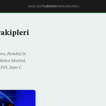
ENGLISH
TURKISH
PERSIAN
URDU
rakipleri
a, Portekiz’in
tletico Madrid,
PSV, Inter C