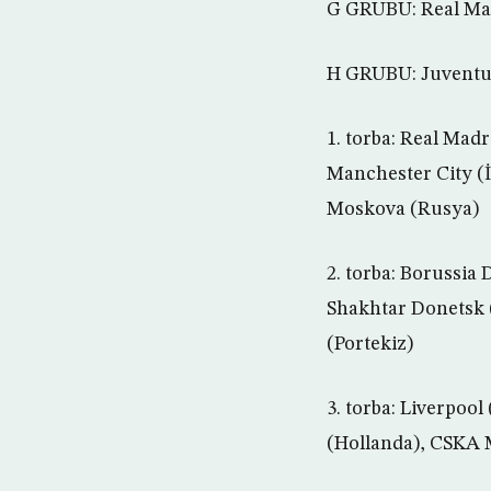
G GRUBU: Real Mad
H GRUBU: Juventus
1. torba: Real Mad
Manchester City (İ
Moskova (Rusya)
2. torba: Borussia
Shakhtar Donetsk (
(Portekiz)
3. torba: Liverpoo
(Hollanda), CSKA 