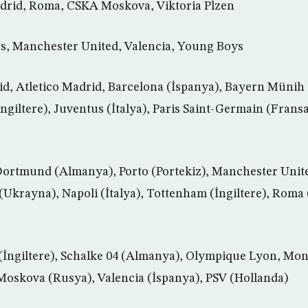
rid, Roma, CSKA Moskova, Viktoria Plzen
, Manchester United, Valencia, Young Boys
rid, Atletico Madrid, Barcelona (İspanya), Bayern Münih
ngiltere), Juventus (İtalya), Paris Saint-Germain (Frans
 Dortmund (Almanya), Porto (Portekiz), Manchester United
Ukrayna), Napoli (İtalya), Tottenham (İngiltere), Roma (
l (İngiltere), Schalke 04 (Almanya), Olympique Lyon, Mo
Moskova (Rusya), Valencia (İspanya), PSV (Hollanda)