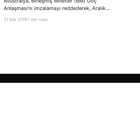
Avustralya, Birleşmiş Milletler (BM) Göç
Anlaşması’nı imzalamayı reddederek, Aralık
ayında Fas’ta düzenlenecek olan uluslararası
21 Kas 2018
1 min read
konferansta BM üyesi ülkeler tarafından
imzalanması beklenen Küresel Göç
Sözleşmesi’ne katılmayacağını açıklayan
ülkelerin yer aldığı uzun listeye dahil oldu.
Powered by Ghost