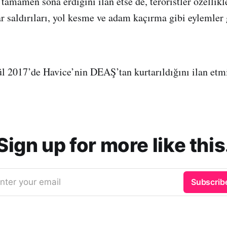
 tamamen sona erdiğini ilan etse de, teröristler özellikl
ar saldırıları, yol kesme ve adam kaçırma gibi eylemler
ül 2017’de Havice’nin DEAŞ’tan kurtarıldığını ilan etmi
Sign up for more like this
nter your email
Subscrib