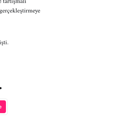
e tartışmalı
 gerçekleştirmeye
şti.
.
e