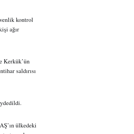
venlik kontrol
kişi ağır
de Kerkük’ün
tihar saldırısı
aydedildi.
EAŞ’ın ülkedeki