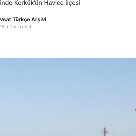
inde Kerkük’ün Havice ilçesi
vsat Türkçe Arşivi
18
•
1 min read