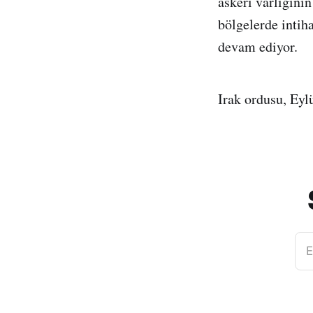
askeri varlığının
bölgelerde intih
devam ediyor.
Irak ordusu, Eyl
E