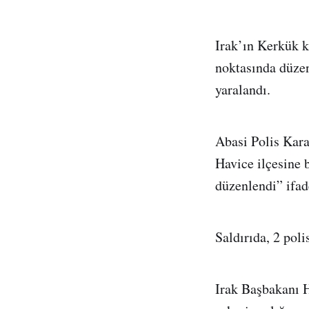
Irak’ın Kerkük k
noktasında düzenl
yaralandı.
Abasi Polis Kara
Havice ilçesine b
düzenlendi” ifade
Saldırıda, 2 poli
Irak Başbakanı H