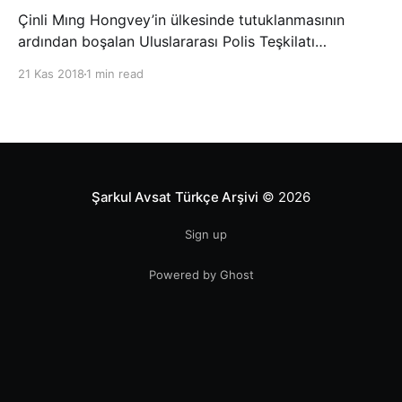
Çinli Mıng Hongvey’in ülkesinde tutuklanmasının
ardından boşalan Uluslararası Polis Teşkilatı
(INTERPOL) Başkanlığına Güney Koreli Kim Jong Yang
21 Kas 2018
1 min read
seçildi. INTERPOL Genel Kurulu’nun Dubai’deki
toplantısında yapılan seçimde, oyların 3’te 2’sini
kazanan Kim, teşkilatın yeni
Şarkul Avsat Türkçe Arşivi
© 2026
Sign up
Powered by Ghost