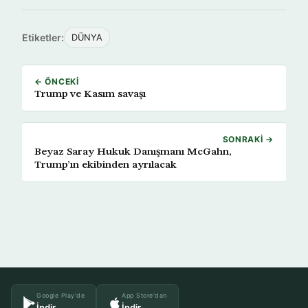
Etiketler:
DÜNYA
← ÖNCEKI
Trump ve Kasım savaşı
SONRAKI →
Beyaz Saray Hukuk Danışmanı McGahn,
Trump’ın ekibinden ayrılacak
Google Play'de
App Store'dan
İndir
İndir