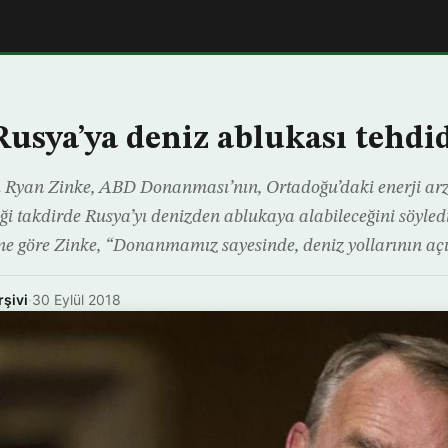
usya’ya deniz ablukası tehdi
 Ryan Zinke, ABD Donanması’nın, Ortadoğu’daki enerji arzı
iği takdirde Rusya’yı denizden ablukaya alabileceğini söyle
ne göre Zinke, “Donanmamız sayesinde, deniz yollarının aç
rşivi
·
30 Eylül 2018