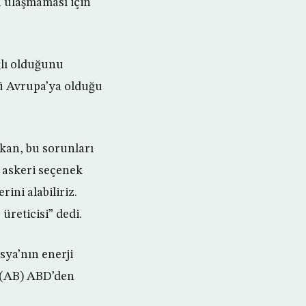
a ulaşmaması için
ğlı olduğunu
kü Avrupa’ya olduğu
kan, bu sorunları
 askeri seçenek
ini alabiliriz.
reticisi” dedi.
sya’nın enerji
n (AB) ABD’den