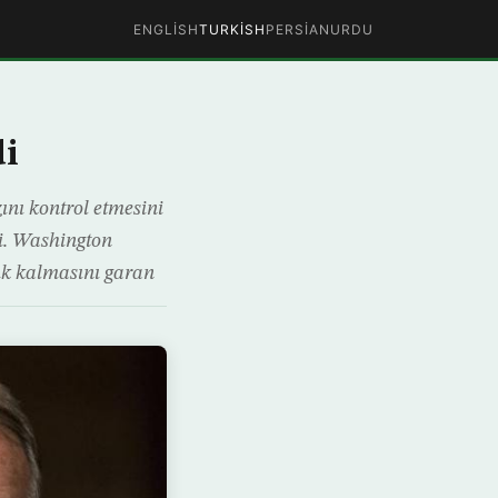
ENGLISH
TURKISH
PERSIAN
URDU
di
nı kontrol etmesini
di. Washington
ık kalmasını garan