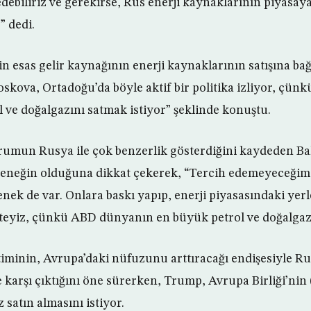
edebiliriz ve gerekirse, Rus enerji kaynaklarının piyasay
” dedi.
 esas gelir kaynağının enerji kaynaklarının satışına ba
skova, Ortadoğu’da böyle aktif bir politika izliyor, çün
l ve doğalgazını satmak istiyor” şeklinde konuştu.
rumun Rusya ile çok benzerlik gösterdiğini kaydeden Ba
eçeneğin olduğuna dikkat çekerek, “Tercih edemeyeceğim
ek de var. Onlara baskı yapıp, enerji piyasasındaki yerler
eyiz, çünkü ABD dünyanın en büyük petrol ve doğalgaz ü
minin, Avrupa’daki nüfuzunu arttıracağı endişesiyle Ru
le karşı çıktığını öne sürerken, Trump, Avrupa Birliği’ni
 satın almasını istiyor.