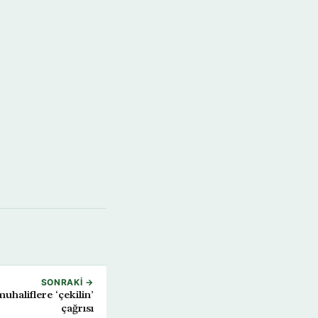
SONRAKI →
uhaliflere ‘çekilin’
çağrısı