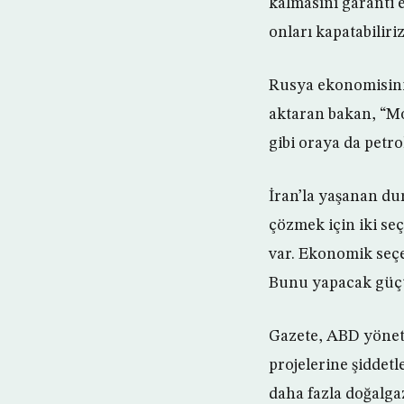
kalmasını garanti 
onları kapatabiliriz
Rusya ekonomisinin
aktaran bakan, “Mo
gibi oraya da petro
İran’la yaşanan du
çözmek için iki s
var. Ekonomik seçen
Bunu yapacak güçt
Gazete, ABD yöneti
projelerine şiddet
daha fazla doğalgaz