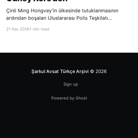
Çinli Mıng Hongvey’in ülkesinde tutuklanmasının
ardından boşalan Uluslararası Polis Teşkilatı
(INTERPOL) Başkanlığına Güney Koreli Kim Jong Yang
21 Kas 2018
1 min read
seçildi. INTERPOL Genel Kurulu’nun Dubai’deki
toplantısında yapılan seçimde, oyların 3’te 2’sini
kazanan Kim, teşkilatın yeni
Şarkul Avsat Türkçe Arşivi
© 2026
Sign up
Powered by Ghost