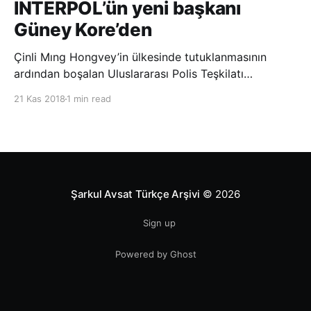
INTERPOL’ün yeni başkanı
Güney Kore’den
Çinli Mıng Hongvey’in ülkesinde tutuklanmasının
ardından boşalan Uluslararası Polis Teşkilatı
(INTERPOL) Başkanlığına Güney Koreli Kim Jong Yang
21 Kas 2018
1 min read
seçildi. INTERPOL Genel Kurulu’nun Dubai’deki
toplantısında yapılan seçimde, oyların 3’te 2’sini
kazanan Kim, teşkilatın yeni
Şarkul Avsat Türkçe Arşivi
© 2026
Sign up
Powered by Ghost